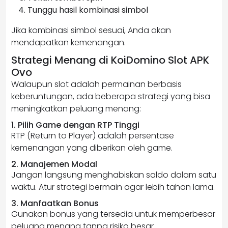
Tunggu hasil kombinasi simbol
Jika kombinasi simbol sesuai, Anda akan
mendapatkan kemenangan.
Strategi Menang di KoiDomino Slot APK
Ovo
Walaupun slot adalah permainan berbasis
keberuntungan, ada beberapa strategi yang bisa
meningkatkan peluang menang:
1. Pilih Game dengan RTP Tinggi
RTP (Return to Player) adalah persentase
kemenangan yang diberikan oleh game.
2. Manajemen Modal
Jangan langsung menghabiskan saldo dalam satu
waktu. Atur strategi bermain agar lebih tahan lama.
3. Manfaatkan Bonus
Gunakan bonus yang tersedia untuk memperbesar
peluang menang tanpa risiko besar.