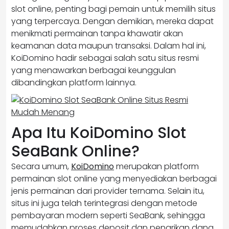
slot online, penting bagi pemain untuk memilih situs
yang terpercaya. Dengan demikian, mereka dapat
menikmati permainan tanpa khawatir akan
keamanan data maupun transaksi. Dalam hal ini,
KoiDomino hadir sebagai salah satu situs resmi
yang menawarkan berbagai keunggulan
dibandingkan platform lainnya.
Apa Itu KoiDomino Slot
SeaBank Online?
Secara umum,
KoiDomino
merupakan platform
permainan slot online yang menyediakan berbagai
jenis permainan dari provider ternama. Selain itu,
situs ini juga telah terintegrasi dengan metode
pembayaran modern seperti SeaBank, sehingga
memudahkan proses deposit dan penarikan dana.