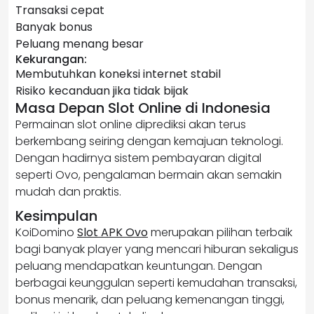
Transaksi cepat
Banyak bonus
Peluang menang besar
Kekurangan:
Membutuhkan koneksi internet stabil
Risiko kecanduan jika tidak bijak
Masa Depan Slot Online di Indonesia
Permainan slot online diprediksi akan terus
berkembang seiring dengan kemajuan teknologi.
Dengan hadirnya sistem pembayaran digital
seperti Ovo, pengalaman bermain akan semakin
mudah dan praktis.
Kesimpulan
KoiDomino
Slot APK Ovo
merupakan pilihan terbaik
bagi banyak player yang mencari hiburan sekaligus
peluang mendapatkan keuntungan. Dengan
berbagai keunggulan seperti kemudahan transaksi,
bonus menarik, dan peluang kemenangan tinggi,