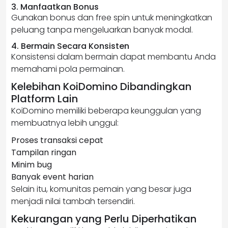
3. Manfaatkan Bonus
Gunakan bonus dan free spin untuk meningkatkan
peluang tanpa mengeluarkan banyak modal.
4. Bermain Secara Konsisten
Konsistensi dalam bermain dapat membantu Anda
memahami pola permainan.
Kelebihan KoiDomino Dibandingkan
Platform Lain
KoiDomino memiliki beberapa keunggulan yang
membuatnya lebih unggul:
Proses transaksi cepat
Tampilan ringan
Minim bug
Banyak event harian
Selain itu, komunitas pemain yang besar juga
menjadi nilai tambah tersendiri.
Kekurangan yang Perlu Diperhatikan