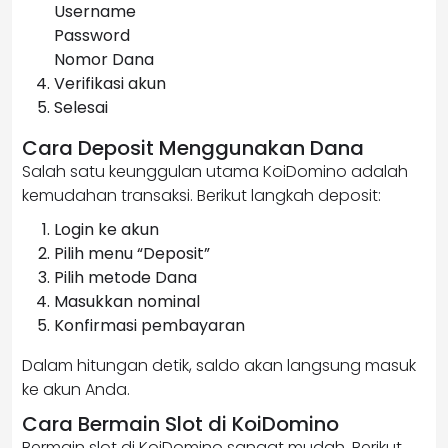
Username
Password
Nomor Dana
Verifikasi akun
Selesai
Cara Deposit Menggunakan Dana
Salah satu keunggulan utama KoiDomino adalah
kemudahan transaksi. Berikut langkah deposit:
Login ke akun
Pilih menu “Deposit”
Pilih metode Dana
Masukkan nominal
Konfirmasi pembayaran
Dalam hitungan detik, saldo akan langsung masuk
ke akun Anda.
Cara Bermain Slot di KoiDomino
Bermain slot di KoiDomino sangat mudah. Berikut