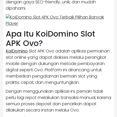
dengan gaya SEO-friendly, unik, dan mudah
dipahami.
Apa Itu KoiDomino Slot
APK Ovo?
KoiDomino
Slot APK Ovo adalah aplikasi permainan
slot online yang dapat diakses melalui perangkat
mobile dengan dukungan metode pembayaran
digital seperti Ovo. Platform ini dirancang untuk
memberikan pengalaman bermain slot yang
praktis, cepat, dan menguntungkan.
Dengan menggunakan aplikasi ini, pemain tidak
perlu lagi repot melakukan transaksi manual, karena
semua proses deposit dan penarikan dapat
dilakukan secara instan melalui Ovo.