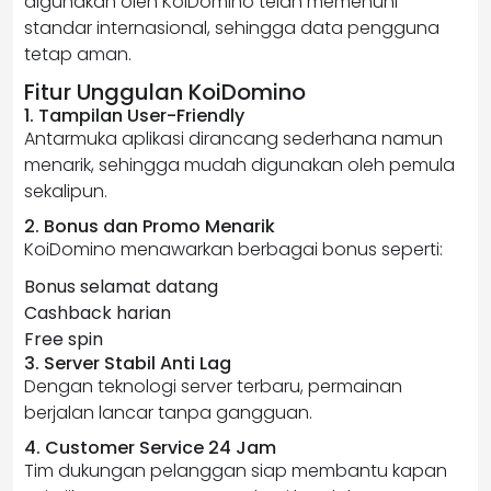
digunakan oleh KoiDomino telah memenuhi
standar internasional, sehingga data pengguna
tetap aman.
Fitur Unggulan KoiDomino
1. Tampilan User-Friendly
Antarmuka aplikasi dirancang sederhana namun
menarik, sehingga mudah digunakan oleh pemula
sekalipun.
2. Bonus dan Promo Menarik
KoiDomino menawarkan berbagai bonus seperti:
Bonus selamat datang
Cashback harian
Free spin
3. Server Stabil Anti Lag
Dengan teknologi server terbaru, permainan
berjalan lancar tanpa gangguan.
4. Customer Service 24 Jam
Tim dukungan pelanggan siap membantu kapan