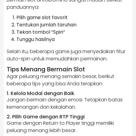
panduannya:
Pilih game slot favorit
Tentukan jumlah taruhan
Tekan tombol “Spin”
Tunggu hasilnya
Selain itu, beberapa game juga menyediakan fitur
auto-spin untuk memudahkan permainan.
Tips Menang Bermain Slot
Agar peluang menang semakin besar, berikut
beberapa tips yang bisa Anda terapkan:
1. Kelola Modal dengan Baik
Jangan bermain dengan emosi. Tetapkan batas
kemenangan dan kekalahan.
2. Pilih Game dengan RTP Tinggi
Game dengan Return to Player tinggi memiliki
peluang menang lebih besar.