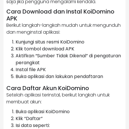
saja jika pengguna mengalami kendala.
Cara Download dan Instal KoiDomino
APK
Berikut langkah-langkah mudah untuk mengunduh
dan menginstal aplikasi:
Kunjungi situs resmi KoiDomino
Klik tombol download APK
Aktifkan “Sumber Tidak Dikenal” di pengaturan
perangkat
Instal file APK
Buka aplikasi dan lakukan pendaftaran
Cara Daftar Akun KoiDomino
Setelah aplikasi terinstal, berikut langkah untuk
membuat akun:
Buka aplikasi KoiDomino
Klik “Daftar”
Isi data seperti: