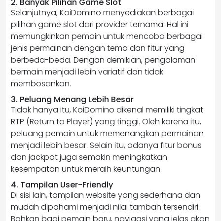
2. Banyak Pilihan Game Slot
Selanjutnya, KoiDomino menyediakan berbagai
pilihan game slot dari provider ternama. Hal ini
memungkinkan pemain untuk mencoba berbagai
jenis permainan dengan tema dan fitur yang
berbeda-beda. Dengan demikian, pengalaman
bermain menjadi lebih variatif dan tidak
membosankan.
3. Peluang Menang Lebih Besar
Tidak hanya itu, KoiDomino dikenal memiliki tingkat
RTP (Return to Player) yang tinggi. Oleh karena itu,
peluang pemain untuk memenangkan permainan
menjadi lebih besar. Selain itu, adanya fitur bonus
dan jackpot juga semakin meningkatkan
kesempatan untuk meraih keuntungan.
4. Tampilan User-Friendly
Di sisi lain, tampilan website yang sederhana dan
mudah dipahami menjadi nilai tambah tersendiri.
Bahkan bagi pemain baru, navigasi yang jelas akan