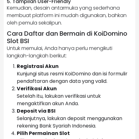
5. Tampilan User-Friendly
Kemudian, desain antarmuka yang sederhana
membuat platform ini mudah digunakan, bahkan
oleh pemula sekalipun.
Cara Daftar dan Bermain di KoiDomino
Slot BSI
Untuk memulai, Anda hanya perlu mengikuti
langkah-langkah berikut:
Registrasi Akun
Kunjungi situs resmi KoiDomino dan isi formulir
pendaftaran dengan data yang valid.
Verifikasi Akun
Setelah itu, lakukan verifikasi untuk
mengaktifkan akun Anda.
Deposit via BSI
Selanjutnya, lakukan deposit menggunakan
rekening Bank Syariah Indonesia.
Pilih Permainan Slot