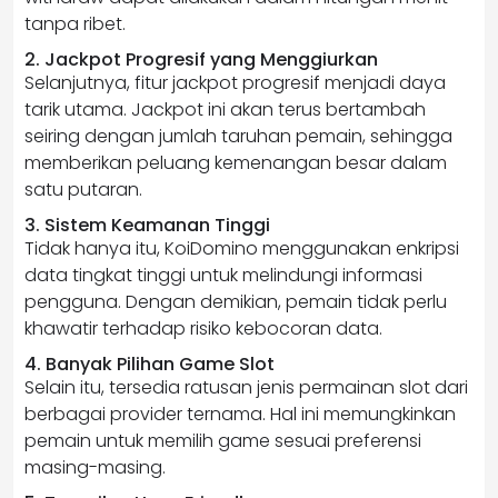
tanpa ribet.
2. Jackpot Progresif yang Menggiurkan
Selanjutnya, fitur jackpot progresif menjadi daya
tarik utama. Jackpot ini akan terus bertambah
seiring dengan jumlah taruhan pemain, sehingga
memberikan peluang kemenangan besar dalam
satu putaran.
3. Sistem Keamanan Tinggi
Tidak hanya itu, KoiDomino menggunakan enkripsi
data tingkat tinggi untuk melindungi informasi
pengguna. Dengan demikian, pemain tidak perlu
khawatir terhadap risiko kebocoran data.
4. Banyak Pilihan Game Slot
Selain itu, tersedia ratusan jenis permainan slot dari
berbagai provider ternama. Hal ini memungkinkan
pemain untuk memilih game sesuai preferensi
masing-masing.