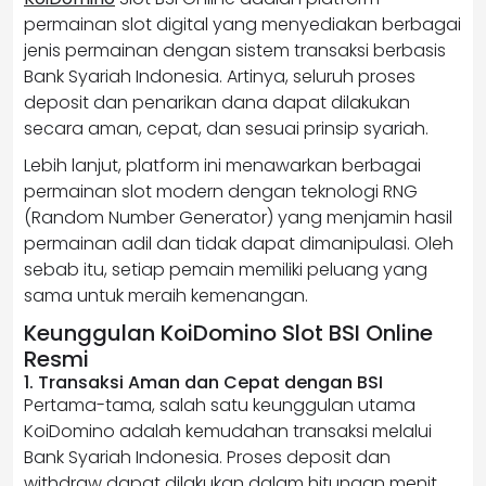
permainan slot digital yang menyediakan berbagai
jenis permainan dengan sistem transaksi berbasis
Bank Syariah Indonesia. Artinya, seluruh proses
deposit dan penarikan dana dapat dilakukan
secara aman, cepat, dan sesuai prinsip syariah.
Lebih lanjut, platform ini menawarkan berbagai
permainan slot modern dengan teknologi RNG
(Random Number Generator) yang menjamin hasil
permainan adil dan tidak dapat dimanipulasi. Oleh
sebab itu, setiap pemain memiliki peluang yang
sama untuk meraih kemenangan.
Keunggulan KoiDomino Slot BSI Online
Resmi
1. Transaksi Aman dan Cepat dengan BSI
Pertama-tama, salah satu keunggulan utama
KoiDomino adalah kemudahan transaksi melalui
Bank Syariah Indonesia. Proses deposit dan
withdraw dapat dilakukan dalam hitungan menit