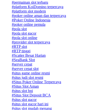
#permainan slot terbaru
#platform KoiDomino terpercaya
#platform slot modern
#poker online aman dan terpercaya
#Poker Online Indonesia
#poker online pemula
#pola slot
#pola slot gacor
#pola slot online
#provider slot terpercaya
#RTP slot
#RTP tinggi
#Scatter Besar Harian
#SeaBank Slot
#server cepat
#server cepat slot
#situs game online resmi
#situs judi slot resmi
#Situs Poker Online Terpercaya
#Situs Slot Aman
#situs slot bni
#Situs Slot Deposit BCA
#situs slot gacor
#situs slot gacor hari ini
#situs slot mudah menang