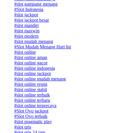
#slot gampang menang
#Slot Indonesia
#slot jackpot
#slot jackpot besar
#slot mandiri
#slot maxwin
#slot modern
#slot mudah menang
#Slot Mudah Menang Hari Ini
#slot online
#slot online aman
#slot online gacor
#slot online indonesia
#slot online jackpot
#slot online mudah menang
#slot online resmi
#slot online stabil
#slot online terbaik
#slot online terbaru
#slot online terpercaya
#Slot Ovo jackpot
#Slot Ovo terbaik
#slot pragmatic play
#slot qris
#slot qris 24 jam