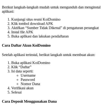
Berikut langkah-langkah mudah untuk mengunduh dan menginstal
aplikasi:
Kunjungi situs resmi KoiDomino
Klik tombol download APK
Aktifkan “Sumber Tidak Dikenal” di pengaturan perangkat
Instal file APK
Buka aplikasi dan lakukan pendaftaran
Cara Daftar Akun KoiDomino
Setelah aplikasi terinstal, berikut langkah untuk membuat akun:
Buka aplikasi KoiDomino
Klik “Daftar”
Isi data seperti:
Username
Password
Nomor Dana
Verifikasi akun
Selesai
Cara Deposit Menggunakan Dana