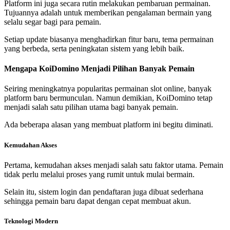
Platform ini juga secara rutin melakukan pembaruan permainan.
Tujuannya adalah untuk memberikan pengalaman bermain yang
selalu segar bagi para pemain.
Setiap update biasanya menghadirkan fitur baru, tema permainan
yang berbeda, serta peningkatan sistem yang lebih baik.
Mengapa KoiDomino Menjadi Pilihan Banyak Pemain
Seiring meningkatnya popularitas permainan slot online, banyak
platform baru bermunculan. Namun demikian, KoiDomino tetap
menjadi salah satu pilihan utama bagi banyak pemain.
Ada beberapa alasan yang membuat platform ini begitu diminati.
Kemudahan Akses
Pertama, kemudahan akses menjadi salah satu faktor utama. Pemain
tidak perlu melalui proses yang rumit untuk mulai bermain.
Selain itu, sistem login dan pendaftaran juga dibuat sederhana
sehingga pemain baru dapat dengan cepat membuat akun.
Teknologi Modern