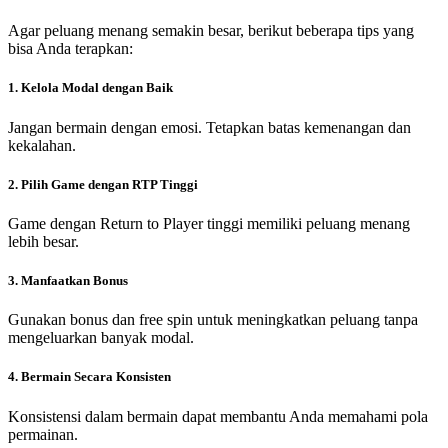
Agar peluang menang semakin besar, berikut beberapa tips yang
bisa Anda terapkan:
1. Kelola Modal dengan Baik
Jangan bermain dengan emosi. Tetapkan batas kemenangan dan
kekalahan.
2. Pilih Game dengan RTP Tinggi
Game dengan Return to Player tinggi memiliki peluang menang
lebih besar.
3. Manfaatkan Bonus
Gunakan bonus dan free spin untuk meningkatkan peluang tanpa
mengeluarkan banyak modal.
4. Bermain Secara Konsisten
Konsistensi dalam bermain dapat membantu Anda memahami pola
permainan.