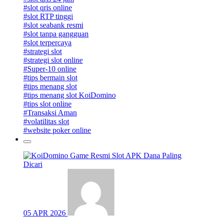
#slot qris online
#slot RTP tinggi
#slot seabank resmi
#slot tanpa gangguan
#slot terpercaya
#strategi slot
#strategi slot online
#Super-10 online
#tips bermain slot
#tips menang slot
#tips menang slot KoiDomino
#tips slot online
#Transaksi Aman
#volatilitas slot
#website poker online
05
APR
2026