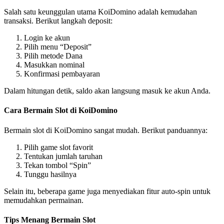
Salah satu keunggulan utama KoiDomino adalah kemudahan
transaksi. Berikut langkah deposit:
Login ke akun
Pilih menu “Deposit”
Pilih metode Dana
Masukkan nominal
Konfirmasi pembayaran
Dalam hitungan detik, saldo akan langsung masuk ke akun Anda.
Cara Bermain Slot di KoiDomino
Bermain slot di KoiDomino sangat mudah. Berikut panduannya:
Pilih game slot favorit
Tentukan jumlah taruhan
Tekan tombol “Spin”
Tunggu hasilnya
Selain itu, beberapa game juga menyediakan fitur auto-spin untuk
memudahkan permainan.
Tips Menang Bermain Slot