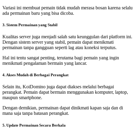
Variasi ini membuat pemain tidak mudah merasa bosan karena selalu
ada permainan baru yang bisa dicoba.
3. Sistem Permainan yang Stabil
Kualitas server juga menjadi salah satu keunggulan dari platform ini.
Dengan sistem server yang stabil, pemain dapat menikmati
permainan tanpa gangguan seperti lag atau koneksi terputus.
Hal ini tentu sangat penting, terutama bagi pemain yang ingin
menikmati pengalaman bermain yang lancar.
4. Akses Mudah di Berbagai Perangkat
Selain itu, KoiDomino juga dapat diakses melalui berbagai
perangkat. Pemain dapat bermain menggunakan komputer, laptop,
maupun smartphone.
Dengan demikian, permainan dapat dinikmati kapan saja dan di
mana saja tanpa batasan perangkat.
5. Update Permainan Secara Berkala