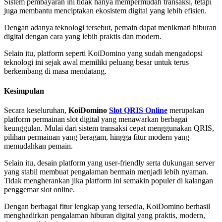
Sistem pembayaran ini tidak hanya mempermudah transaksi, tetapi
juga membantu menciptakan ekosistem digital yang lebih efisien.
Dengan adanya teknologi tersebut, pemain dapat menikmati hiburan
digital dengan cara yang lebih praktis dan modern.
Selain itu, platform seperti KoiDomino yang sudah mengadopsi
teknologi ini sejak awal memiliki peluang besar untuk terus
berkembang di masa mendatang.
Kesimpulan
Secara keseluruhan,
KoiDomino
Slot QRIS Online
merupakan
platform permainan slot digital yang menawarkan berbagai
keunggulan. Mulai dari sistem transaksi cepat menggunakan QRIS,
pilihan permainan yang beragam, hingga fitur modern yang
memudahkan pemain.
Selain itu, desain platform yang user-friendly serta dukungan server
yang stabil membuat pengalaman bermain menjadi lebih nyaman.
Tidak mengherankan jika platform ini semakin populer di kalangan
penggemar slot online.
Dengan berbagai fitur lengkap yang tersedia, KoiDomino berhasil
menghadirkan pengalaman hiburan digital yang praktis, modern,