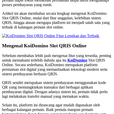
pemain dapat fokus menikmati permainan tanpa harus menghadapi
proses pembayaran yang rumit.
Artikel ini akan membahas secara lengkap mengenai KoiDomino
Slot QRIS Online, mulai dari fitur unggulan, kelebihan sistem
QRIS, hingga alasan mengapa platform ini menjadi salah satu yang
terbaik di kalangan pemain slot online.
Mengenal KoiDomino Slot QRIS Online
Sebelum membahas lebih jauh mengenai fitur yang tersedia, penting
untuk memahami terlebih dahulu apa itu
KoiDomino
Slot QRIS
Online. Secara sederhana, KoiDomino merupakan platform
permainan slot digital yang memanfaatkan teknologi modern serta
sistem pembayaran berbasis QRIS.
QRIS sendiri merupakan sistem pembayaran menggunakan kode
QR yang memungkinkan transaksi dari berbagai aplikasi
pembayaran digital. Dengan adanya sistem ini, pemain tidak perlu
lagi melakukan transfer manual yang memakan waktu.
Selain itu, platform ini dirancang agar mudah digunakan oleh
berbagai kalangan pemain. Baik pemula maupun pemain