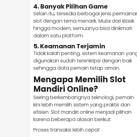
4. Banyak Pilihan Game
Selain itu, tersedia berbagai jenis permaina
slot dengan tema menarik. Mulai dari klasik
hingga modern, semuanya bisa dinikmati
dalam satu platform.
5. Keamanan Terjamin
Tidak kalah penting, sistem keamanan yan
digunakan sudah terenkripsi dengan baik
sehingga data pemain tetap aman.
Mengapa Memilih Slot
Mandiri Online?
Seiring berkembangnya teknologi, pemain
kini lebih memilih sistem yang praktis dan
efisien. Slot mandiri online menjadi pilihan
karena beberapa alasan berikut:
Proses transaksi lebih cepat