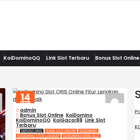
KoiDominoQQ
Link Slot Terbaru
Bonus Slot Online
S
14
MAR
2026
admin
Po
Bonus Slot Online
,
KoiDomino
,
KoiDominoQQ
,
KoiGacor88
,
Link Slot
Terbaru
K
DEPOSIT QRIS
GAME SLOT ONLINE
KOIDOMINO
KOIDOMINO FITUR LENGKAP
KOIDOMINO GAME SLOT