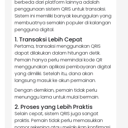
berbeda dari platform lainnya adalah
penggunaan sistem QRIS untuk transaksi.
Sistem ini memiliki banyak keunggulan yang
membuatnya semakin populer di kalangan
s
pengguna digital.
1. Transaksi Lebih Cepat
Pertama, transaksi menggunakan QRIS
dapat dilakukan dalam hitungan detik.
Pemain hanya perlu memindai kode QR
menggunakan aplikasi pembayaran digital
yang dimiliki. Setelah itu, dana akan
langsung masuk ke akun permainan.
Dengan demikian, pemain tidak perlu
menunggu lama untuk mulai bermain.
2. Proses yang Lebih Praktis
Selain cepat, sistem QRIS juga sangat
praktis. Pemain tidak perlu memasukkan
nomor rekening atau melakukan konfirmasi