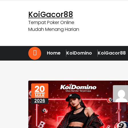
Skip
to
KoiGacor88
content
Tempat Poker Online
Mudah Menang Harian
Home
KoiDomino
KoiGacor88
20
MAR
2026