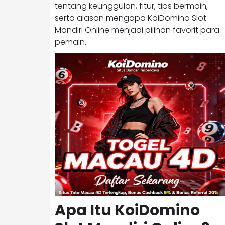
tentang keunggulan, fitur, tips bermain,
serta alasan mengapa KoiDomino Slot
Mandiri Online menjadi pilihan favorit para
pemain.
Apa Itu KoiDomino