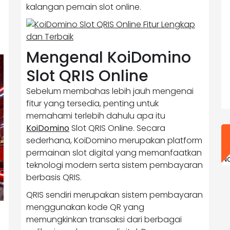
kalangan pemain slot online.
Mengenal KoiDomino
Slot QRIS Online
Sebelum membahas lebih jauh mengenai
fitur yang tersedia, penting untuk
memahami terlebih dahulu apa itu
KoiDomino
Slot QRIS Online. Secara
sederhana, KoiDomino merupakan platform
permainan slot digital yang memanfaatkan
N
teknologi modern serta sistem pembayaran
berbasis QRIS.
QRIS sendiri merupakan sistem pembayaran
menggunakan kode QR yang
memungkinkan transaksi dari berbagai