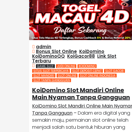
admin
Bonus Slot Online
,
KoiDomino
,
KoiDominoQQ
,
KoiGacor88
,
Link Slot
Terbaru
GAME SLOT
JUDI ONLINE
KOIDOMINO
SITUS SLOT TERPERCAYA
SLOT DEPOSIT CEPAT
SLOT GACOR
SLOT MANDIRI
SLOT ONLINE
SLOT ONLINE INDONESIA
SLOT TANPA GANGGUAN
KoiDomino Slot Mandiri Online
Main Nyaman Tanpa Gangguan
KoiDomino Slot Mandiri Online Main Nyama
Tanpa Gangguan
–
Dalam era digital yang
semakin maju, permainan slot online telah
menjadi salah satu bentuk hiburan yang