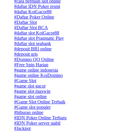
#cara bermain slot online
#daftar IDN Poker resmi
#daftar KoiGacor88
#Daftar Poker Online
#Daftar Slot
#Daftar Slot BCA
#daftar slot KoiGacor88
#daftar slot Pragmatic Play
#daftar slot seabank
#deposit BRI online
#deposit qris
#Domino QQ Online
#Free Spin Harian
#game online indonesia
#game online KoiDomino
#Game Slot
#game slot gacor
#game slot maxwin
#game slot online
#Game Slot Online Terbaik
#Game slot populer
#hiburan online
#IDN Poker Online Terbaru
#IDN Poker server stabil
#Jackpot