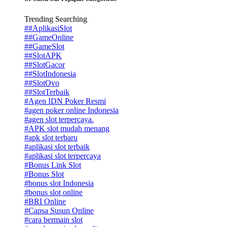
Trending Searching
##AplikasiSlot
##GameOnline
##GameSlot
##SlotAPK
##SlotGacor
##SlotIndonesia
##SlotOvo
##SlotTerbaik
#Agen IDN Poker Resmi
#agen poker online Indonesia
#agen slot terpercaya.
#APK slot mudah menang
#apk slot terbaru
#aplikasi slot terbaik
#aplikasi slot terpercaya
#Bonus Link Slot
#Bonus Slot
#bonus slot Indonesia
#bonus slot online
#BRI Online
#Capsa Susun Online
#cara bermain slot