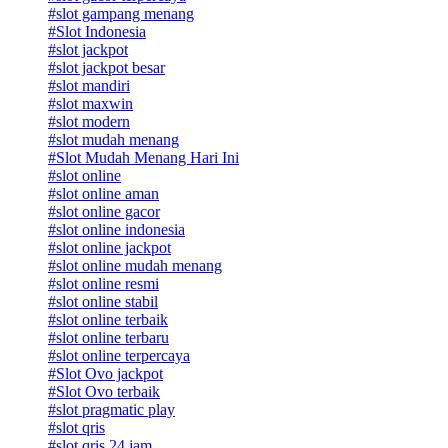
#slot gampang menang
#Slot Indonesia
#slot jackpot
#slot jackpot besar
#slot mandiri
#slot maxwin
#slot modern
#slot mudah menang
#Slot Mudah Menang Hari Ini
#slot online
#slot online aman
#slot online gacor
#slot online indonesia
#slot online jackpot
#slot online mudah menang
#slot online resmi
#slot online stabil
#slot online terbaik
#slot online terbaru
#slot online terpercaya
#Slot Ovo jackpot
#Slot Ovo terbaik
#slot pragmatic play
#slot qris
#slot qris 24 jam