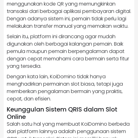
menggunakan kode QR yang memungkinkan
transaksi dari berbagai aplikasi pembayaran digital.
Dengan adanya sistem ini, pemain tidak perlu lagi
melakukan transfer manual yang memakan waktu.
Selain itu, platform ini dirancang agar mudah
digunakan oleh berbagai kalangan pemain. Baik
pemula maupun pemain berpengalaman dapat
dengan cepat memahami cara bermain serta fitur
yang tersedia.
Dengan kata lain, KoiDomino tidak hanya
menghadirkan permainan slot biasa, tetapi juga
memberikan pengalaman bermain yang praktis,
cepat, dan efisien.
Keunggulan Sistem QRIS dalam Slot
Online
Salah satu hal yang membuat KoiDomino berbeda
dari platform lainnya adalah penggunaan sistem