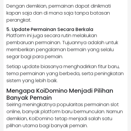
Dengan demikian, permainan dapat dinikmati
kapan saja dan di mana saja tanpa batasan
perangkat.
5. Update Permainan Secara Berkala
Platform ini juga secara rutin melakukan
pembaruan permainan. Tujuannya adalah untuk
memberikan pengalaman bermain yang selalu
segar bagi para pemain.
Setiap update biasanya menghadirkan fitur baru,
tema permainan yang berbeda, serta peningkatan
sistem yang lebih baik.
Mengapa KoiDomino Menjadi Pilihan
Banyak Pemain
Seiring meningkatnya popularitas permainan slot
online, banyak platform baru bermunculan. Namun
demikian, KoiDomino tetap menjadi salah satu
pilihan utama bagi banyak pemain.