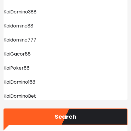
KoiDomino388
Koidomino88
Koidomino777
KoiGacor88
KoiPoker88
KoiDomino168
KoiDominoBet
Search