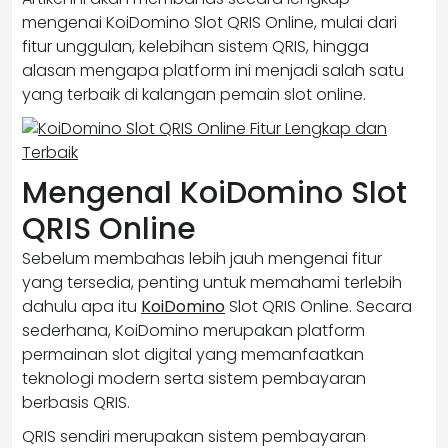
mengenai KoiDomino Slot QRIS Online, mulai dari
fitur unggulan, kelebihan sistem QRIS, hingga
alasan mengapa platform ini menjadi salah satu
yang terbaik di kalangan pemain slot online.
Mengenal KoiDomino Slot
QRIS Online
Sebelum membahas lebih jauh mengenai fitur
yang tersedia, penting untuk memahami terlebih
dahulu apa itu
KoiDomino
Slot QRIS Online. Secara
sederhana, KoiDomino merupakan platform
permainan slot digital yang memanfaatkan
teknologi modern serta sistem pembayaran
berbasis QRIS.
QRIS sendiri merupakan sistem pembayaran