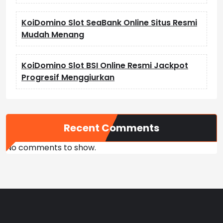
KoiDomino Slot SeaBank Online Situs Resmi
Mudah Menang
KoiDomino Slot BSI Online Resmi Jackpot
Progresif Menggiurkan
Recent Comments
No comments to show.