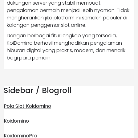
dukungan server yang stabil membuat
pengalaman bermain menjadi lebih nyaman. Tidak
mengherankan jika platform ini semakin populer di
kalangan penggemar slot online.
Dengan berbagai fitur lengkap yang tersedia,
KoiDomino berhasil menghadirkan pengalaman
hiburan digital yang praktis, modern, dan menarik
bagi para pemain.
Sidebar / Blogroll
Pola Slot Koidomino
Koidomino
KoidominoPro