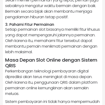
Selain memilih permainan yang tepat, pemain juga
sebaiknya mengatur waktu bermain dengan baik.
Bermain secara bijak akan membantu menjaga
pengalaman hiburan tetap positif.
3. Pahami Fitur Permainan
Setiap permainan slot biasanya memiliki fitur khusus
yang dapat mempengaruhi jalannya permainan.
Oleh karena itu, memahami fitur tersebut dapat
membantu pemain menikmati permainan dengan
lebih maksimal.
Masa Depan Slot Online dengan Sistem
QRIS
Perkembangan teknologi pembayaran digital
diprediksi akan terus meningkat di masa depan.
Oleh karena itu, penggunaan QRIS dalam platform
permainan online kemungkinan akan semakin
meluas.
Sistem pembayaran ini tidak hanya mempermudah