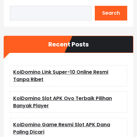
Search
Recent Posts
KoiDomino Link Super-10 Online Resmi
Tanpa Ribet
KoiDomino Slot APK Ovo Terbaik Pilihan
Banyak Player
KoiDomino Game Resmi Slot APK Dana
Paling Dicari