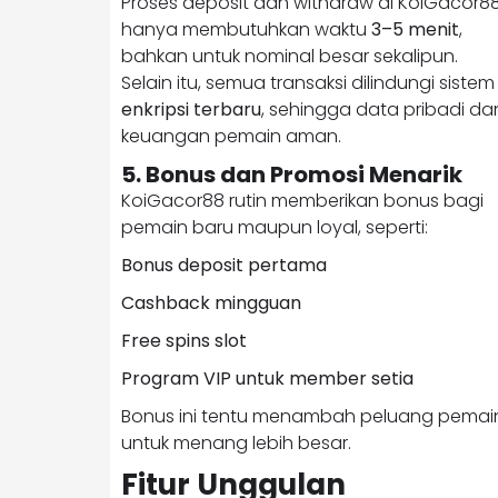
Proses deposit dan withdraw di KoiGacor8
hanya membutuhkan waktu
3–5 menit
,
bahkan untuk nominal besar sekalipun.
Selain itu, semua transaksi dilindungi sistem
enkripsi terbaru
, sehingga data pribadi da
keuangan pemain aman.
5. Bonus dan Promosi Menarik
KoiGacor88 rutin memberikan bonus bagi
pemain baru maupun loyal, seperti:
Bonus deposit pertama
Cashback mingguan
Free spins slot
Program VIP untuk member setia
Bonus ini tentu menambah peluang pemai
untuk menang lebih besar.
Fitur Unggulan