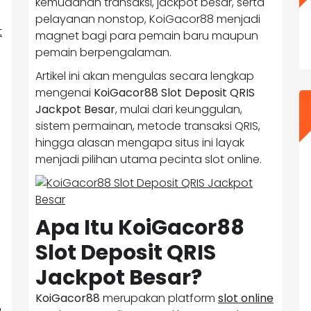
kemudahan transaksi, jackpot besar, serta
pelayanan nonstop, KoiGacor88 menjadi
magnet bagi para pemain baru maupun
pemain berpengalaman.
Artikel ini akan mengulas secara lengkap
mengenai
KoiGacor88 Slot Deposit QRIS
Jackpot Besar
, mulai dari keunggulan,
sistem permainan, metode transaksi QRIS,
hingga alasan mengapa situs ini layak
menjadi pilihan utama pecinta slot online.
Apa Itu KoiGacor88
Slot Deposit QRIS
Jackpot Besar?
KoiGacor88
merupakan platform
slot online
u