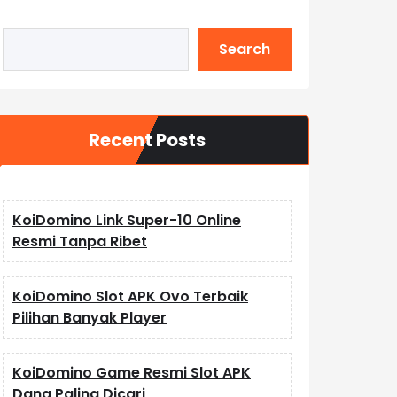
Search
Recent Posts
KoiDomino Link Super-10 Online
Resmi Tanpa Ribet
KoiDomino Slot APK Ovo Terbaik
Pilihan Banyak Player
KoiDomino Game Resmi Slot APK
Dana Paling Dicari