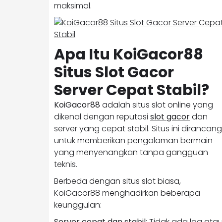
maksimal.
Apa Itu KoiGacor88
Situs Slot Gacor
Server Cepat Stabil?
KoiGacor88
adalah situs slot online yang
dikenal dengan reputasi
slot gacor
dan
server yang cepat stabil. Situs ini dirancang
untuk memberikan pengalaman bermain
yang menyenangkan tanpa gangguan
teknis.
Berbeda dengan situs slot biasa,
KoiGacor88 menghadirkan beberapa
keunggulan:
Server cepat dan stabil
: Tidak ada lag ata