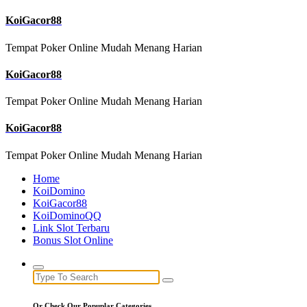
Skip
KoiGacor88
to
content
Tempat Poker Online Mudah Menang Harian
KoiGacor88
Tempat Poker Online Mudah Menang Harian
KoiGacor88
Tempat Poker Online Mudah Menang Harian
Home
KoiDomino
KoiGacor88
KoiDominoQQ
Link Slot Terbaru
Bonus Slot Online
Search
for:
Or Check Our Popuplar Categories...