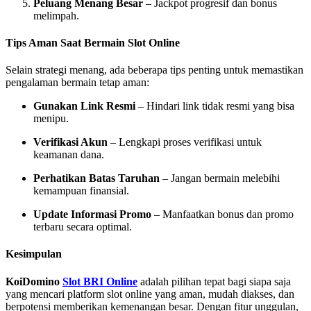
Peluang Menang Besar
– Jackpot progresif dan bonus
melimpah.
Tips Aman Saat Bermain Slot Online
Selain strategi menang, ada beberapa tips penting untuk memastikan
pengalaman bermain tetap aman:
Gunakan Link Resmi
– Hindari link tidak resmi yang bisa
menipu.
Verifikasi Akun
– Lengkapi proses verifikasi untuk
keamanan dana.
Perhatikan Batas Taruhan
– Jangan bermain melebihi
kemampuan finansial.
Update Informasi Promo
– Manfaatkan bonus dan promo
terbaru secara optimal.
Kesimpulan
KoiDomino
Slot BRI Online
adalah pilihan tepat bagi siapa saja
yang mencari platform slot online yang aman, mudah diakses, dan
berpotensi memberikan kemenangan besar. Dengan fitur unggulan,