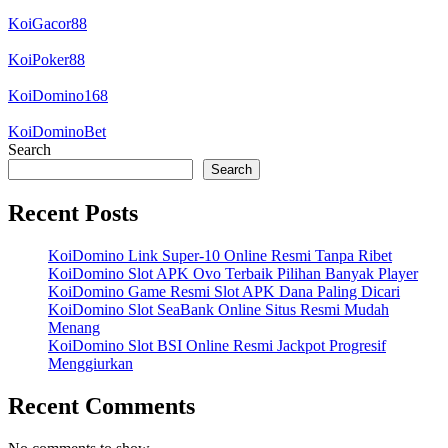
KoiGacor88
KoiPoker88
KoiDomino168
KoiDominoBet
Search
Search
Recent Posts
KoiDomino Link Super-10 Online Resmi Tanpa Ribet
KoiDomino Slot APK Ovo Terbaik Pilihan Banyak Player
KoiDomino Game Resmi Slot APK Dana Paling Dicari
KoiDomino Slot SeaBank Online Situs Resmi Mudah
Menang
KoiDomino Slot BSI Online Resmi Jackpot Progresif
Menggiurkan
Recent Comments