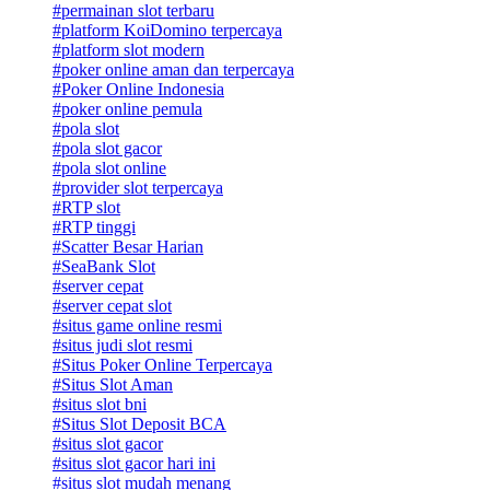
#permainan slot terbaru
#platform KoiDomino terpercaya
#platform slot modern
#poker online aman dan terpercaya
#Poker Online Indonesia
#poker online pemula
#pola slot
#pola slot gacor
#pola slot online
#provider slot terpercaya
#RTP slot
#RTP tinggi
#Scatter Besar Harian
#SeaBank Slot
#server cepat
#server cepat slot
#situs game online resmi
#situs judi slot resmi
#Situs Poker Online Terpercaya
#Situs Slot Aman
#situs slot bni
#Situs Slot Deposit BCA
#situs slot gacor
#situs slot gacor hari ini
#situs slot mudah menang