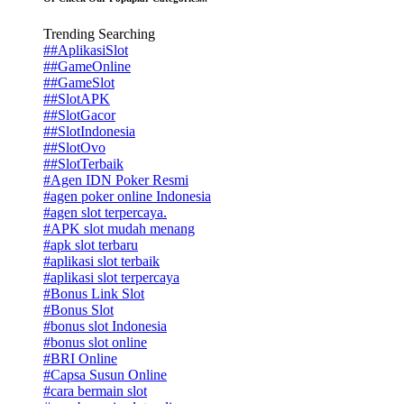
Trending Searching
##AplikasiSlot
##GameOnline
##GameSlot
##SlotAPK
##SlotGacor
##SlotIndonesia
##SlotOvo
##SlotTerbaik
#Agen IDN Poker Resmi
#agen poker online Indonesia
#agen slot terpercaya.
#APK slot mudah menang
#apk slot terbaru
#aplikasi slot terbaik
#aplikasi slot terpercaya
#Bonus Link Slot
#Bonus Slot
#bonus slot Indonesia
#bonus slot online
#BRI Online
#Capsa Susun Online
#cara bermain slot