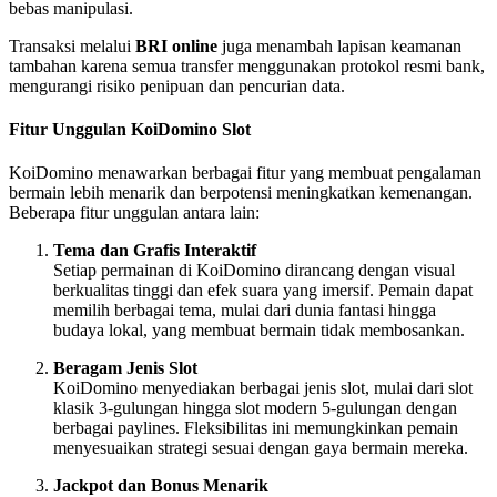
bebas manipulasi.
Transaksi melalui
BRI online
juga menambah lapisan keamanan
tambahan karena semua transfer menggunakan protokol resmi bank,
mengurangi risiko penipuan dan pencurian data.
Fitur Unggulan KoiDomino Slot
KoiDomino menawarkan berbagai fitur yang membuat pengalaman
bermain lebih menarik dan berpotensi meningkatkan kemenangan.
Beberapa fitur unggulan antara lain:
Tema dan Grafis Interaktif
Setiap permainan di KoiDomino dirancang dengan visual
berkualitas tinggi dan efek suara yang imersif. Pemain dapat
memilih berbagai tema, mulai dari dunia fantasi hingga
budaya lokal, yang membuat bermain tidak membosankan.
Beragam Jenis Slot
KoiDomino menyediakan berbagai jenis slot, mulai dari slot
klasik 3-gulungan hingga slot modern 5-gulungan dengan
berbagai paylines. Fleksibilitas ini memungkinkan pemain
menyesuaikan strategi sesuai dengan gaya bermain mereka.
Jackpot dan Bonus Menarik