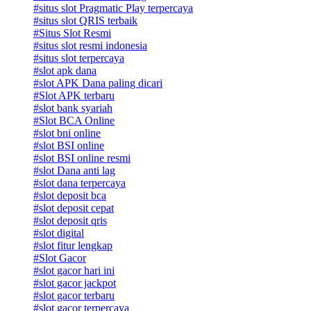
#situs slot Pragmatic Play terpercaya
#situs slot QRIS terbaik
#Situs Slot Resmi
#situs slot resmi indonesia
#situs slot terpercaya
#slot apk dana
#slot APK Dana paling dicari
#Slot APK terbaru
#slot bank syariah
#Slot BCA Online
#slot bni online
#slot BSI online
#slot BSI online resmi
#slot Dana anti lag
#slot dana terpercaya
#slot deposit bca
#slot deposit cepat
#slot deposit qris
#slot digital
#slot fitur lengkap
#Slot Gacor
#slot gacor hari ini
#slot gacor jackpot
#slot gacor terbaru
#slot gacor terpercaya