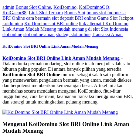
admin
Bonus Slot Online
,
KoiDomino
,
KoiDominoQQ
,
KoiGacor88
,
Link Slot Terbaru
Bonus Slot
bonus slot Indonesia
BRI Online
cara bermain slot
deposit BRI online
Game Slot
Jackpot
koidomino
KoiDomino slot BRI online
link alternatif KoiDomino
Link Aman
Mudah Menang
mudah menang di slot
Slot Indonesia
slot online
slot online aman
strategi slot online
Transaksi Aman
KoiDomino Slot BRI Online Link Aman Mudah Menang
KoiDomino Slot BRI Online Link Aman Mudah Menang
–
Dalam dunia permainan daring, slot online telah menjadi salah satu
hiburan paling populer. Di antara banyak pilihan yang tersedia,
KoiDomino Slot BRI Online
muncul sebagai salah satu platform
yang menawarkan pengalaman bermain yang aman, mudah diakses,
dan berpotensi memberikan kemenangan besar. Artikel ini akan
membahas secara mendalam mengenai KoiDomino, fitur-fitur
unggulannya, cara bermain, keamanan transaksi menggunakan BRI,
dan strategi untuk meningkatkan peluang menang.
Mengenal
KoiDomino Slot BRI Online Link Aman
Mudah Menang