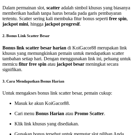
Dalam permainan slot,
scatter
adalah simbol khusus yang biasanya
memberikan hadiah tanpa harus berada pada garis pembayaran
tertentu. Scatter sering kali membuka fitur bonus seperti
free spin
,
jackpot mini
, hingga
jackpot progresif
.
2. Bonus Link Scatter Besar
Bonus link scatter besar harian
di KoiGacor88 merupakan link
khusus yang memungkinkan pemain untuk mendapatkan scatter
tambahan setiap hari. Dengan menggunakan link ini, peluang untuk
memicu
fitur free spin
atau
jackpot besar
meningkat secara
signifikan.
3. Cara Mendapatkan Bonus Harian
Untuk mengakses bonus link scatter besar, pemain cukup:
Masuk ke akun KoiGacor88.
Cari menu
Bonus Harian
atau
Promo Scatter
.
Klik link khusus yang disediakan.
Gunakan bonus tersebut untuk memutar slot pilihan Anda.