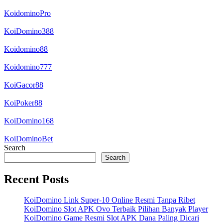
KoidominoPro
KoiDomino388
Koidomino88
Koidomino777
KoiGacor88
KoiPoker88
KoiDomino168
KoiDominoBet
Search
Search
Recent Posts
KoiDomino Link Super-10 Online Resmi Tanpa Ribet
KoiDomino Slot APK Ovo Terbaik Pilihan Banyak Player
KoiDomino Game Resmi Slot APK Dana Paling Dicari