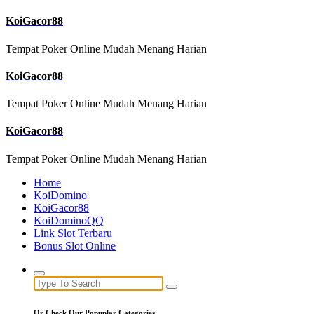
Skip
KoiGacor88
to
content
Tempat Poker Online Mudah Menang Harian
KoiGacor88
Tempat Poker Online Mudah Menang Harian
KoiGacor88
Tempat Poker Online Mudah Menang Harian
Home
KoiDomino
KoiGacor88
KoiDominoQQ
Link Slot Terbaru
Bonus Slot Online
Search
for:
Or Check Our Popuplar Categories...