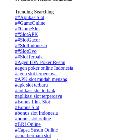
Trending Searching
##AplikasiSlot
##GameOnline
##GameSlot
##SlotAPK
##SlotGacor
##SlotIndonesia
##SlotOvo
##SlotTerbaik
#Agen IDN Poker Resmi
#agen poker online Indonesia
#agen slot terpercaya.
#APK slot mudah menang
#apk slot terbaru
#aplikasi slot terbaik
#aplikasi slot terpercaya
#Bonus Link Slot
#Bonus Slot
#bonus slot Indonesia
#bonus slot online
#BRI Online
#Capsa Susun Online
#cara bermain slot