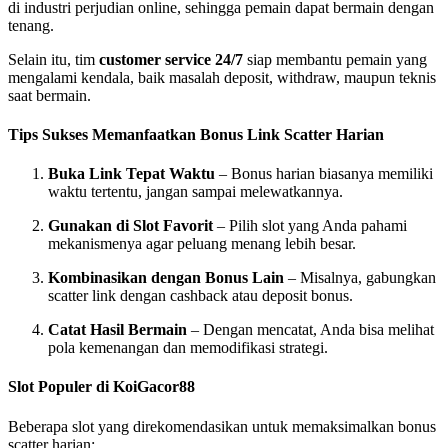
di industri perjudian online, sehingga pemain dapat bermain dengan
tenang.
Selain itu, tim
customer service 24/7
siap membantu pemain yang
mengalami kendala, baik masalah deposit, withdraw, maupun teknis
saat bermain.
Tips Sukses Memanfaatkan Bonus Link Scatter Harian
Buka Link Tepat Waktu
– Bonus harian biasanya memiliki
waktu tertentu, jangan sampai melewatkannya.
Gunakan di Slot Favorit
– Pilih slot yang Anda pahami
mekanismenya agar peluang menang lebih besar.
Kombinasikan dengan Bonus Lain
– Misalnya, gabungkan
scatter link dengan cashback atau deposit bonus.
Catat Hasil Bermain
– Dengan mencatat, Anda bisa melihat
pola kemenangan dan memodifikasi strategi.
Slot Populer di KoiGacor88
Beberapa slot yang direkomendasikan untuk memaksimalkan bonus
scatter harian: