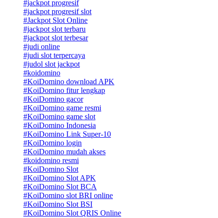
#jackpot progresif
#jackpot progresif slot
#Jackpot Slot Online
#jackpot slot terbaru
#jackpot slot terbesar
#judi online
#judi slot terpercaya
#judol slot jackpot
#koidomino
#KoiDomino download APK
#KoiDomino fitur lengkap
#KoiDomino gacor
#KoiDomino game resmi
#KoiDomino game slot
#KoiDomino Indonesia
#KoiDomino Link Super-10
#KoiDomino login
#KoiDomino mudah akses
#koidomino resmi
#KoiDomino Slot
#KoiDomino Slot APK
#KoiDomino Slot BCA
#KoiDomino slot BRI online
#KoiDomino Slot BSI
#KoiDomino Slot QRIS Online