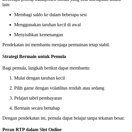
lain:
Membagi saldo ke dalam beberapa sesi
Menggunakan taruhan kecil di awal
Menyisihkan kemenangan
Pendekatan ini membantu menjaga permainan tetap stabil.
Strategi Bermain untuk Pemula
Bagi pemula, langkah berikut dapat membantu:
Mulai dengan taruhan kecil
Pilih game dengan volatilitas rendah atau sedang
Pelajari tabel pembayaran
Bermain secara bertahap
Dengan pendekatan ini, pemula dapat belajar tanpa tekanan besar.
Peran RTP dalam Slot Online