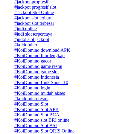
#jackpot progresif
#jackpot progresif slot
#Jackpot Slot Online
#jackpot slot terbaru
#jackpot slot terbesar
#judi online
#judi slot terpercaya
#judol slot jackpot
#koidomino
#KoiDomino download APK
#KoiDomino fitur lengkap
#KoiDomino gacor
#KoiDomino game resmi
#KoiDomino game slot
#KoiDomino Indonesia
#KoiDomino Link Super-10
#KoiDomino login
#KoiDomino mudah akses
#koidomino resmi
#KoiDomino Slot
#KoiDomino Slot APK
#KoiDomino Slot BCA
#KoiDomino slot BRI online
#KoiDomino Slot BSI
#KoiDomino Slot QRIS Online