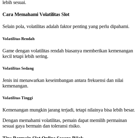
lebih sesuai.
Cara Memahami Volatilitas Slot
Selain pola, volatilitas adalah faktor penting yang perlu dipahami.
Volatilitas Rendah
Game dengan volatilitas rendah biasanya memberikan kemenangan
kecil tetapi lebih sering.
Volatilitas Sedang
Jenis ini menawarkan keseimbangan antara frekuensi dan nilai
kemenangan.
Volatilitas Tinggi
Kemenangan mungkin jarang terjadi, tetapi nilainya bisa lebih besar.
Dengan memahami volatilitas, pemain dapat memilih permainan
sesuai gaya bermain dan toleransi risiko.