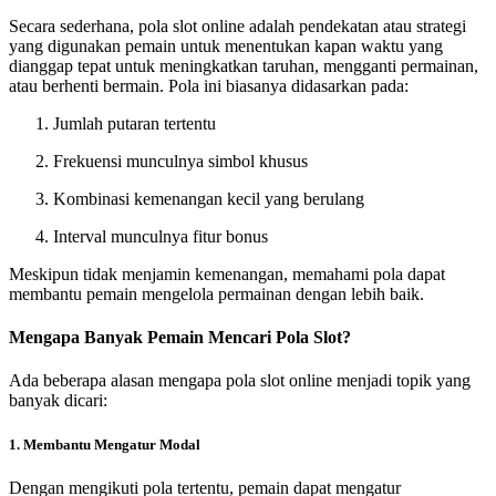
Secara sederhana, pola slot online adalah pendekatan atau strategi
yang digunakan pemain untuk menentukan kapan waktu yang
dianggap tepat untuk meningkatkan taruhan, mengganti permainan,
atau berhenti bermain. Pola ini biasanya didasarkan pada:
Jumlah putaran tertentu
Frekuensi munculnya simbol khusus
Kombinasi kemenangan kecil yang berulang
Interval munculnya fitur bonus
Meskipun tidak menjamin kemenangan, memahami pola dapat
membantu pemain mengelola permainan dengan lebih baik.
Mengapa Banyak Pemain Mencari Pola Slot?
Ada beberapa alasan mengapa pola slot online menjadi topik yang
banyak dicari:
1. Membantu Mengatur Modal
Dengan mengikuti pola tertentu, pemain dapat mengatur