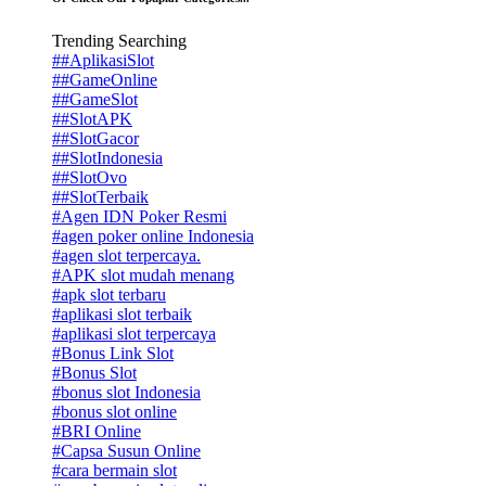
Trending Searching
##AplikasiSlot
##GameOnline
##GameSlot
##SlotAPK
##SlotGacor
##SlotIndonesia
##SlotOvo
##SlotTerbaik
#Agen IDN Poker Resmi
#agen poker online Indonesia
#agen slot terpercaya.
#APK slot mudah menang
#apk slot terbaru
#aplikasi slot terbaik
#aplikasi slot terpercaya
#Bonus Link Slot
#Bonus Slot
#bonus slot Indonesia
#bonus slot online
#BRI Online
#Capsa Susun Online
#cara bermain slot