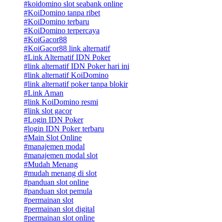
#koidomino slot seabank online
#KoiDomino tanpa ribet
#KoiDomino terbaru
#KoiDomino terpercaya
#KoiGacor88
#KoiGacor88 link alternatif
#Link Alternatif IDN Poker
#link alternatif IDN Poker hari ini
#link alternatif KoiDomino
#link alternatif poker tanpa blokir
#Link Aman
#link KoiDomino resmi
#link slot gacor
#Login IDN Poker
#login IDN Poker terbaru
#Main Slot Online
#manajemen modal
#manajemen modal slot
#Mudah Menang
#mudah menang di slot
#panduan slot online
#panduan slot pemula
#permainan slot
#permainan slot digital
#permainan slot online