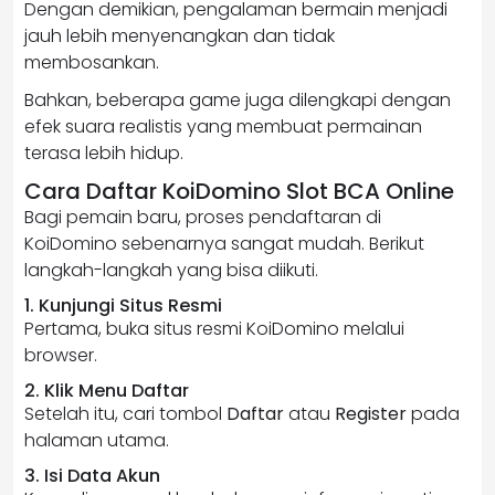
Dengan demikian, pengalaman bermain menjadi
jauh lebih menyenangkan dan tidak
membosankan.
Bahkan, beberapa game juga dilengkapi dengan
efek suara realistis yang membuat permainan
terasa lebih hidup.
Cara Daftar KoiDomino Slot BCA Online
Bagi pemain baru, proses pendaftaran di
KoiDomino sebenarnya sangat mudah. Berikut
langkah-langkah yang bisa diikuti.
1. Kunjungi Situs Resmi
Pertama, buka situs resmi KoiDomino melalui
browser.
2. Klik Menu Daftar
Setelah itu, cari tombol
Daftar
atau
Register
pada
halaman utama.
3. Isi Data Akun