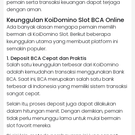
pemain serta transaksi keuangan dapat terjaga
dengan aman.
Keunggulan KoiDomino Slot BCA Online
Ada banyak alasan mengapa pemain memilih
bermain di KoiDomino Slot. Berikut beberapa
keunggulan utama yang membuat platform ini
semakin populer.
1. Deposit BCA Cepat dan Praktis
Salah satu keunggulan terbesar dari KoiDomino
adalah kemudahan transaksi menggunakan Bank
BCA. Saat ini, BCA merupakan salah satu bank
terbesar di Indonesia yang memiliki sistem transaksi
sangat cepat.
Selain itu, proses deposit juga dapat dilakukan
dalam hitungan menit. Dengan demikian, pemain
tidak perlu menunggu lama untuk mulai bermain
slot favorit mereka.