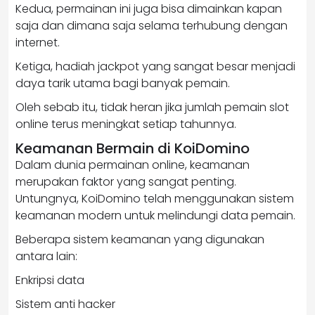
Kedua, permainan ini juga bisa dimainkan kapan
saja dan dimana saja selama terhubung dengan
internet.
Ketiga, hadiah jackpot yang sangat besar menjadi
daya tarik utama bagi banyak pemain.
Oleh sebab itu, tidak heran jika jumlah pemain slot
online terus meningkat setiap tahunnya.
Keamanan Bermain di KoiDomino
Dalam dunia permainan online, keamanan
merupakan faktor yang sangat penting.
Untungnya, KoiDomino telah menggunakan sistem
keamanan modern untuk melindungi data pemain.
Beberapa sistem keamanan yang digunakan
antara lain:
Enkripsi data
Sistem anti hacker