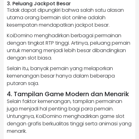
3. Peluang Jackpot Besar
Tidak dapat dipungkiri bahwa salah satu alasan
utama orang bermain slot online adalah
kesempatan mendapatkan jackpot besar.
KoiDomino menghadirkan berbagai permainan
dengan tingkat RTP tinggi. Artinya, peluang pemain
untuk menang menjadi lebih besar dibandingkan
dengan slot biasa.
Selain itu, banyak pemain yang melaporkan
kemenangan besar hanya dalam beberapa
putaran saja.
4. Tampilan Game Modern dan Menarik
Selain faktor kemenangan, tampilan permainan
juga menjadi hal penting bagi para pemain.
Untungnya, KoiDomino menghadirkan game slot
dengan grafis berkualitas tinggi serta animasi yang
menarik.