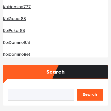
Koidomino777
KoiGacor88
KoiPoker88
KoiDomino168
KoiDominoBet
Search
Search