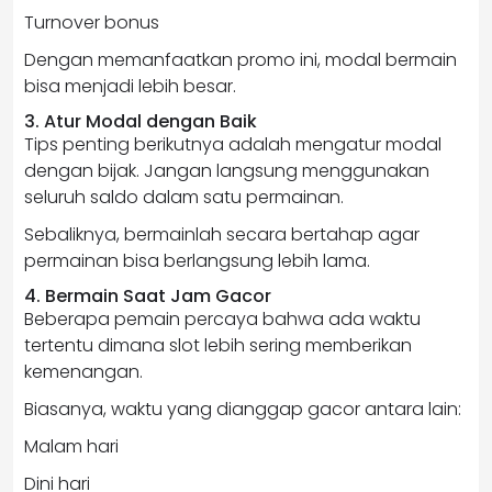
Turnover bonus
Dengan memanfaatkan promo ini, modal bermain
bisa menjadi lebih besar.
3. Atur Modal dengan Baik
Tips penting berikutnya adalah mengatur modal
dengan bijak. Jangan langsung menggunakan
seluruh saldo dalam satu permainan.
Sebaliknya, bermainlah secara bertahap agar
permainan bisa berlangsung lebih lama.
4. Bermain Saat Jam Gacor
Beberapa pemain percaya bahwa ada waktu
tertentu dimana slot lebih sering memberikan
kemenangan.
Biasanya, waktu yang dianggap gacor antara lain:
Malam hari
Dini hari