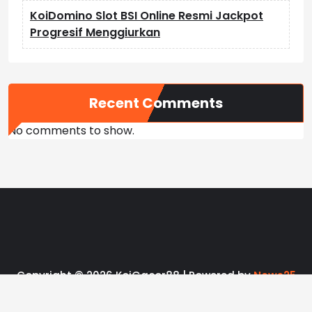
KoiDomino Slot BSI Online Resmi Jackpot
Progresif Menggiurkan
Recent Comments
No comments to show.
Copyright © 2026 KoiGacor88 | Powered by
News25
WordPress Theme