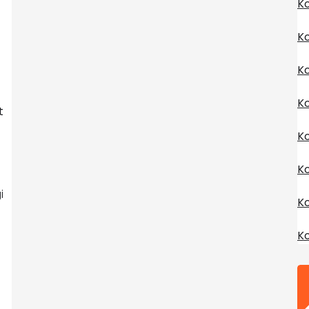
K
K
K
K
t
K
K
i
K
K