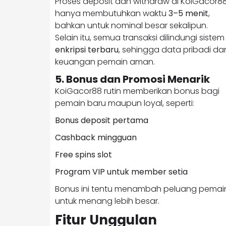
Proses deposit dan withdraw di KoiGacor8
hanya membutuhkan waktu
3–5 menit
,
bahkan untuk nominal besar sekalipun.
Selain itu, semua transaksi dilindungi sistem
enkripsi terbaru
, sehingga data pribadi da
keuangan pemain aman.
5. Bonus dan Promosi Menarik
KoiGacor88 rutin memberikan bonus bagi
pemain baru maupun loyal, seperti:
Bonus deposit pertama
Cashback mingguan
Free spins slot
Program VIP untuk member setia
Bonus ini tentu menambah peluang pemai
untuk menang lebih besar.
Fitur Unggulan