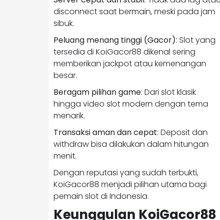
disconnect saat bermain, meski pada jam
sibuk.
Peluang menang tinggi (Gacor)
: Slot yang
tersedia di KoiGacor88 dikenal sering
memberikan jackpot atau kemenangan
besar.
Beragam pilihan game
: Dari slot klasik
hingga video slot modern dengan tema
menarik.
Transaksi aman dan cepat
: Deposit dan
withdraw bisa dilakukan dalam hitungan
menit.
Dengan reputasi yang sudah terbukti,
KoiGacor88 menjadi pilihan utama bagi
pemain slot di Indonesia.
Keunggulan KoiGacor88