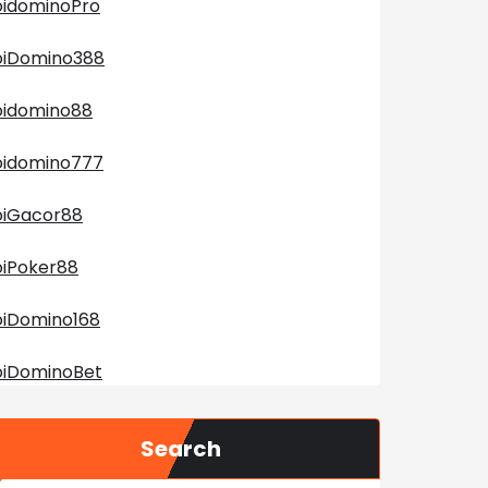
oidominoPro
oiDomino388
oidomino88
oidomino777
oiGacor88
oiPoker88
oiDomino168
oiDominoBet
Search