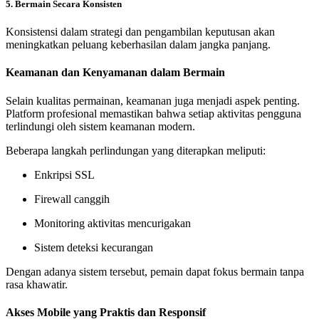
5. Bermain Secara Konsisten
Konsistensi dalam strategi dan pengambilan keputusan akan
meningkatkan peluang keberhasilan dalam jangka panjang.
Keamanan dan Kenyamanan dalam Bermain
Selain kualitas permainan, keamanan juga menjadi aspek penting.
Platform profesional memastikan bahwa setiap aktivitas pengguna
terlindungi oleh sistem keamanan modern.
Beberapa langkah perlindungan yang diterapkan meliputi:
Enkripsi SSL
Firewall canggih
Monitoring aktivitas mencurigakan
Sistem deteksi kecurangan
Dengan adanya sistem tersebut, pemain dapat fokus bermain tanpa
rasa khawatir.
Akses Mobile yang Praktis dan Responsif