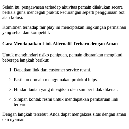
Selain itu, pengawasan terhadap aktivitas pemain dilakukan secara
berkala guna mencegah praktik kecurangan seperti penggunaan bot
atau kolusi.
Komitmen terhadap fair play ini menciptakan lingkungan permainan
yang sehat dan kompetitif.
Cara Mendapatkan Link Alternatif Terbaru dengan Aman
Untuk menghindari risiko penipuan, pemain disarankan mengikuti
beberapa langkah berikut:
Dapatkan link dari customer service resmi.
Pastikan domain menggunakan protokol https.
Hindari tautan yang dibagikan oleh sumber tidak dikenal.
Simpan kontak resmi untuk mendapatkan pembaruan link
terbaru.
Dengan langkah tersebut, Anda dapat mengakses situs dengan aman
dan nyaman.