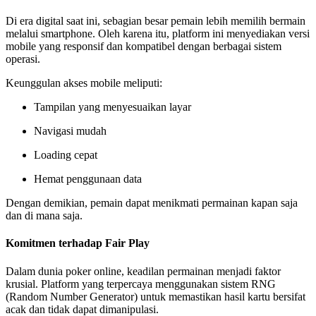
Di era digital saat ini, sebagian besar pemain lebih memilih bermain
melalui smartphone. Oleh karena itu, platform ini menyediakan versi
mobile yang responsif dan kompatibel dengan berbagai sistem
operasi.
Keunggulan akses mobile meliputi:
Tampilan yang menyesuaikan layar
Navigasi mudah
Loading cepat
Hemat penggunaan data
Dengan demikian, pemain dapat menikmati permainan kapan saja
dan di mana saja.
Komitmen terhadap Fair Play
Dalam dunia poker online, keadilan permainan menjadi faktor
krusial. Platform yang terpercaya menggunakan sistem RNG
(Random Number Generator) untuk memastikan hasil kartu bersifat
acak dan tidak dapat dimanipulasi.