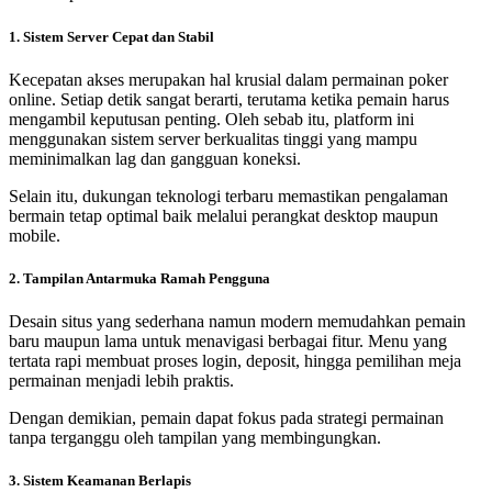
1. Sistem Server Cepat dan Stabil
Kecepatan akses merupakan hal krusial dalam permainan poker
online. Setiap detik sangat berarti, terutama ketika pemain harus
mengambil keputusan penting. Oleh sebab itu, platform ini
menggunakan sistem server berkualitas tinggi yang mampu
meminimalkan lag dan gangguan koneksi.
Selain itu, dukungan teknologi terbaru memastikan pengalaman
bermain tetap optimal baik melalui perangkat desktop maupun
mobile.
2. Tampilan Antarmuka Ramah Pengguna
Desain situs yang sederhana namun modern memudahkan pemain
baru maupun lama untuk menavigasi berbagai fitur. Menu yang
tertata rapi membuat proses login, deposit, hingga pemilihan meja
permainan menjadi lebih praktis.
Dengan demikian, pemain dapat fokus pada strategi permainan
tanpa terganggu oleh tampilan yang membingungkan.
3. Sistem Keamanan Berlapis