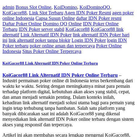
admin
Bonus Slot Online
,
KoiDomino
,
KoiDominoQQ
,
KoiGacor88
,
Link Slot Terbaru
Agen IDN Poker Resmi
agen poker
online Indonesia
Capsa Susun Online
daftar IDN Poker resmi
Daftar Poker Online
Domino QQ Online
IDN Poker Online
Terbaru
IDN Poker server stabil
KoiGacor88
KoiGacor88 link
alternatif
Link Alternatif IDN Poker
link alternatif IDN Poker hari
ini
link alternatif poker tanpa blokir
Login IDN Poker
login IDN
Poker terbaru
poker online aman dan terpercaya
Poker Online
Indonesia
Situs Poker Online Terpercaya
KoiGacor88 Link Alternatif IDN Poker Online Terbaru
KoiGacor88 Link Alternatif IDN Poker Online Terbaru
–
Industri permainan poker online di Indonesia terus berkembang dari
waktu ke waktu. Seiring dengan meningkatnya minat para pemain
terhadap platform digital, kebutuhan akan akses yang stabil, cepat,
dan aman menjadi semakin penting. Dalam konteks inilah,
kehadiran link alternatif menjadi solusi utama bagi para pemain yang
ingin tetap terhubung tanpa hambatan. Salah satu platform yang
banyak dibicarakan saat ini adalah
KoiGacor88
yang dikenal
menyediakan link alternatif IDN Poker online terbaru dengan sistem
akses yang responsif dan terpercaya.
Artikel ini akan membahas secara lengkap mengenai KoiGacor88,