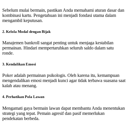
Sebelum mulai bermain, pastikan Anda memahami aturan dasar dan
kombinasi kartu. Pengetahuan ini menjadi fondasi utama dalam
mengambil keputusan.
2. Kelola Modal dengan Bijak
Manajemen bankroll sangat penting untuk menjaga kestabilan
permainan. Hindari mempertaruhkan seluruh saldo dalam satu
ronde.
3. Kendalikan Emosi
Poker adalah permainan psikologis. Oleh karena itu, kemampuan
mengendalikan emosi menjadi kunci agar tidak terbawa suasana saat
kalah atau menang.
4. Perhatikan Pola Lawan
Mengamati gaya bermain lawan dapat membantu Anda menentukan
strategi yang tepat. Pemain agresif dan pasif memerlukan
pendekatan berbeda.