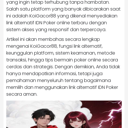
yang ingin tetap terhubung tanpa hambatan.
Salah satu platform yang banyak dibicarakan saat
ini adalah
KoiGacor88
yang dikenal menyediakan
link alternatif IDN Poker online terbaru dengan
sistem akses yang responsif dan terpercaya.
Artikel ini akan membahas secara lengkap
mengenai KoiGacor88, fungsi link alternatif,
keunggulan platform, sistem keamanan, metode
transaksi, hingga tips bermain poker online secara
cerdas dan strategis. Dengan demikian, Anda tidak
hanya mendapatkan informasi, tetapi juga
pemahaman menyeluruh tentang bagaimana
memilih dan menggunakan link alternatif IDN Poker
secara aman.