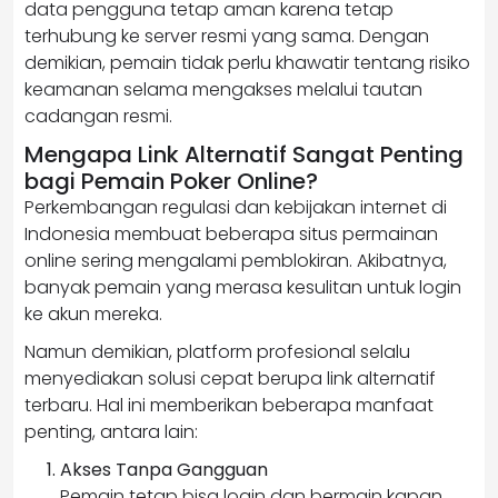
data pengguna tetap aman karena tetap
terhubung ke server resmi yang sama. Dengan
demikian, pemain tidak perlu khawatir tentang risiko
keamanan selama mengakses melalui tautan
cadangan resmi.
Mengapa Link Alternatif Sangat Penting
bagi Pemain Poker Online?
Perkembangan regulasi dan kebijakan internet di
Indonesia membuat beberapa situs permainan
online sering mengalami pemblokiran. Akibatnya,
banyak pemain yang merasa kesulitan untuk login
ke akun mereka.
Namun demikian, platform profesional selalu
menyediakan solusi cepat berupa link alternatif
terbaru. Hal ini memberikan beberapa manfaat
penting, antara lain:
Akses Tanpa Gangguan
Pemain tetap bisa login dan bermain kapan