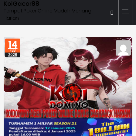
KoiGacor88
Skip
to
Tempat Poker Online Mudah Menang
content
Harian
14
FEB
2026