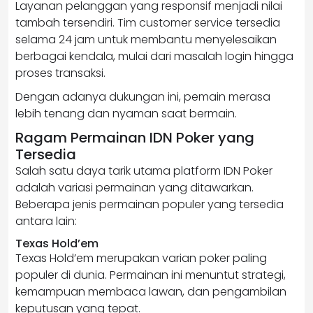
Layanan pelanggan yang responsif menjadi nilai
tambah tersendiri. Tim customer service tersedia
selama 24 jam untuk membantu menyelesaikan
berbagai kendala, mulai dari masalah login hingga
proses transaksi.
Dengan adanya dukungan ini, pemain merasa
lebih tenang dan nyaman saat bermain.
Ragam Permainan IDN Poker yang
Tersedia
Salah satu daya tarik utama platform IDN Poker
adalah variasi permainan yang ditawarkan.
Beberapa jenis permainan populer yang tersedia
antara lain:
Texas Hold’em
Texas Hold’em merupakan varian poker paling
populer di dunia. Permainan ini menuntut strategi,
kemampuan membaca lawan, dan pengambilan
keputusan yang tepat.