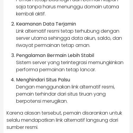
saja tanpa harus menunggu domain utama
kembali aktif.
Keamanan Data Terjamin
Link alternatif resmi tetap terhubung dengan
server utama sehingga data akun, saldo, dan
riwayat permainan tetap aman.
Pengalaman Bermain Lebih Stabil
Sistem server yang terintegrasi memungkinkan
performa permainan tetap lancar.
Menghindari Situs Palsu
Dengan menggunakan link alternatif resmi,
pemain terhindar dari situs tiruan yang
berpotensi merugikan.
Karena alasan tersebut, pemain disarankan untuk
selalu mendapatkan link alternatif langsung dari
sumber resmi.