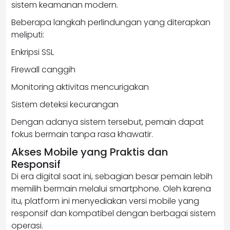
sistem keamanan modern.
Beberapa langkah perlindungan yang diterapkan
meliputi:
Enkripsi SSL
Firewall canggih
Monitoring aktivitas mencurigakan
Sistem deteksi kecurangan
Dengan adanya sistem tersebut, pemain dapat
fokus bermain tanpa rasa khawatir.
Akses Mobile yang Praktis dan
Responsif
Di era digital saat ini, sebagian besar pemain lebih
memilih bermain melalui smartphone. Oleh karena
itu, platform ini menyediakan versi mobile yang
responsif dan kompatibel dengan berbagai sistem
operasi.