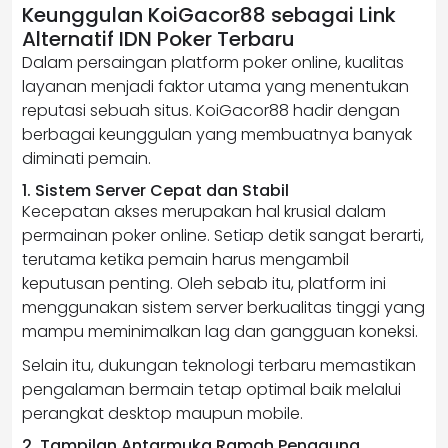
Keunggulan KoiGacor88 sebagai Link
Alternatif IDN Poker Terbaru
Dalam persaingan platform poker online, kualitas
layanan menjadi faktor utama yang menentukan
reputasi sebuah situs. KoiGacor88 hadir dengan
berbagai keunggulan yang membuatnya banyak
diminati pemain.
1. Sistem Server Cepat dan Stabil
Kecepatan akses merupakan hal krusial dalam
permainan poker online. Setiap detik sangat berarti,
terutama ketika pemain harus mengambil
keputusan penting. Oleh sebab itu, platform ini
menggunakan sistem server berkualitas tinggi yang
mampu meminimalkan lag dan gangguan koneksi.
Selain itu, dukungan teknologi terbaru memastikan
pengalaman bermain tetap optimal baik melalui
perangkat desktop maupun mobile.
2. Tampilan Antarmuka Ramah Pengguna