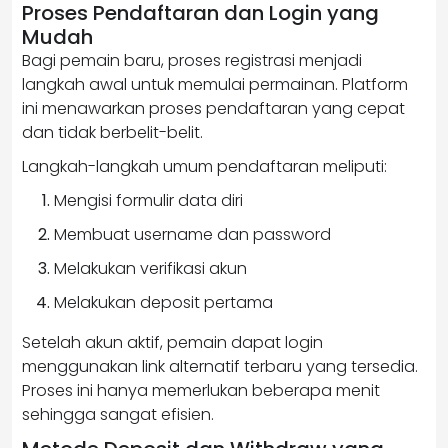
Proses Pendaftaran dan Login yang
Mudah
Bagi pemain baru, proses registrasi menjadi
langkah awal untuk memulai permainan. Platform
ini menawarkan proses pendaftaran yang cepat
dan tidak berbelit-belit.
Langkah-langkah umum pendaftaran meliputi:
Mengisi formulir data diri
Membuat username dan password
Melakukan verifikasi akun
Melakukan deposit pertama
Setelah akun aktif, pemain dapat login
menggunakan link alternatif terbaru yang tersedia.
Proses ini hanya memerlukan beberapa menit
sehingga sangat efisien.