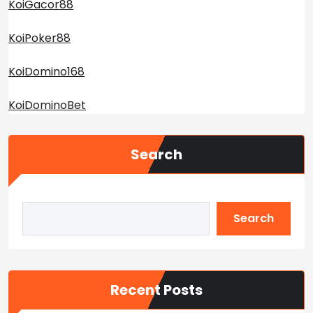
KoiGacor88
KoiPoker88
KoiDomino168
KoiDominoBet
Search
Search
Recent Posts