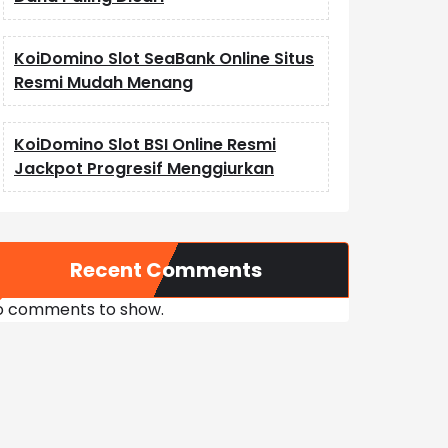
KoiDomino Slot SeaBank Online Situs
Resmi Mudah Menang
KoiDomino Slot BSI Online Resmi
Jackpot Progresif Menggiurkan
Recent Comments
o comments to show.