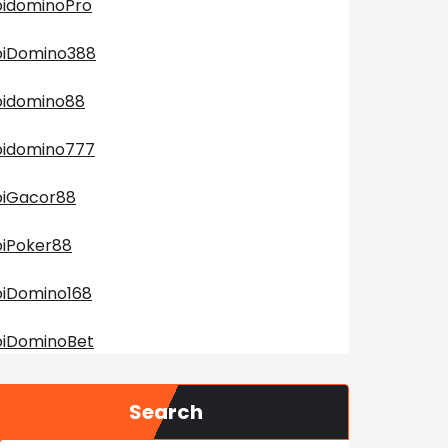
oidominoPro
oiDomino388
oidomino88
oidomino777
oiGacor88
oiPoker88
oiDomino168
oiDominoBet
Search