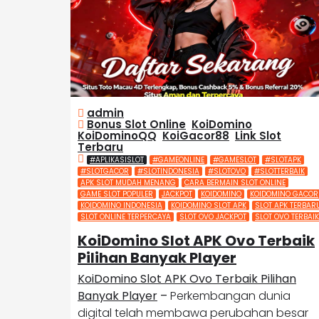
admin
Bonus Slot Online
,
KoiDomino
,
KoiDominoQQ
,
KoiGacor88
,
Link Slot
Terbaru
#APLIKASISLOT
#GAMEONLINE
#GAMESLOT
#SLOTAPK
#SLOTGACOR
#SLOTINDONESIA
#SLOTOVO
#SLOTTERBAIK
APK SLOT MUDAH MENANG
CARA BERMAIN SLOT ONLINE
GAME SLOT POPULER
JACKPOT
KOIDOMINO
KOIDOMINO GACOR
KOIDOMINO INDONESIA
KOIDOMINO SLOT APK
SLOT APK TERBAR
SLOT ONLINE TERPERCAYA
SLOT OVO JACKPOT
SLOT OVO TERBAIK
KoiDomino Slot APK Ovo Terbaik
Pilihan Banyak Player
KoiDomino Slot APK Ovo Terbaik Pilihan
Banyak Player
–
Perkembangan dunia
digital telah membawa perubahan besar