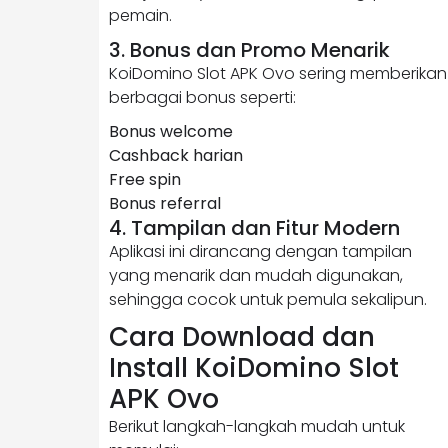
pemain.
3. Bonus dan Promo Menarik
KoiDomino Slot APK Ovo sering memberikan
berbagai bonus seperti:
Bonus welcome
Cashback harian
Free spin
Bonus referral
4. Tampilan dan Fitur Modern
Aplikasi ini dirancang dengan tampilan
yang menarik dan mudah digunakan,
sehingga cocok untuk pemula sekalipun.
Cara Download dan
Install KoiDomino Slot
APK Ovo
Berikut langkah-langkah mudah untuk