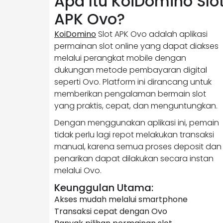
Apa Itu KoiDomino Slo
APK Ovo?
KoiDomino
Slot APK Ovo adalah aplikasi
permainan slot online yang dapat diakses
melalui perangkat mobile dengan
dukungan metode pembayaran digital
seperti Ovo. Platform ini dirancang untuk
memberikan pengalaman bermain slot
yang praktis, cepat, dan menguntungkan.
Dengan menggunakan aplikasi ini, pemain
tidak perlu lagi repot melakukan transaksi
manual, karena semua proses deposit dan
penarikan dapat dilakukan secara instan
melalui Ovo.
Keunggulan Utama:
Akses mudah melalui smartphone
Transaksi cepat dengan Ovo