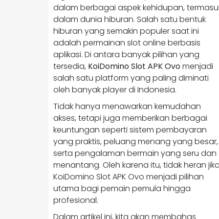
dalam berbagai aspek kehidupan, termasu
dalam dunia hiburan. Salah satu bentuk
hiburan yang semakin populer saat ini
adalah permainan slot online berbasis
aplikasi. Di antara banyak pilihan yang
tersedia,
KoiDomino Slot APK Ovo
menjadi
salah satu platform yang paling diminati
oleh banyak player di Indonesia.
Tidak hanya menawarkan kemudahan
akses, tetapi juga memberikan berbagai
keuntungan seperti sistem pembayaran
yang praktis, peluang menang yang besar,
serta pengalaman bermain yang seru dan
menantang. Oleh karena itu, tidak heran jik
KoiDomino Slot APK Ovo menjadi pilihan
utama bagi pemain pemula hingga
profesional.
Dalam artikel ini, kita akan membahas