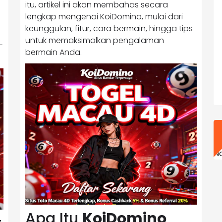
itu, artikel ini akan membahas secara
lengkap mengenai KoiDomino, mulai dari
keunggulan, fitur, cara bermain, hingga tips
untuk memaksimalkan pengalaman
-
bermain Anda.
N
Apa Itu
KoiDomino