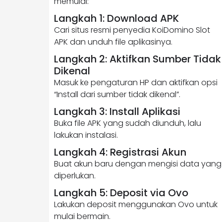
memulai:
Langkah 1: Download APK
Cari situs resmi penyedia KoiDomino Slot
APK dan unduh file aplikasinya.
Langkah 2: Aktifkan Sumber Tidak
Dikenal
Masuk ke pengaturan HP dan aktifkan opsi
“Install dari sumber tidak dikenal”.
Langkah 3: Install Aplikasi
Buka file APK yang sudah diunduh, lalu
lakukan instalasi.
Langkah 4: Registrasi Akun
Buat akun baru dengan mengisi data yang
diperlukan.
Langkah 5: Deposit via Ovo
Lakukan deposit menggunakan Ovo untuk
mulai bermain.