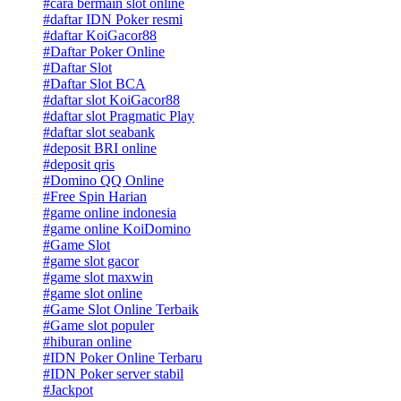
#cara bermain slot online
#daftar IDN Poker resmi
#daftar KoiGacor88
#Daftar Poker Online
#Daftar Slot
#Daftar Slot BCA
#daftar slot KoiGacor88
#daftar slot Pragmatic Play
#daftar slot seabank
#deposit BRI online
#deposit qris
#Domino QQ Online
#Free Spin Harian
#game online indonesia
#game online KoiDomino
#Game Slot
#game slot gacor
#game slot maxwin
#game slot online
#Game Slot Online Terbaik
#Game slot populer
#hiburan online
#IDN Poker Online Terbaru
#IDN Poker server stabil
#Jackpot