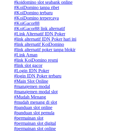
#koidomino slot seabank online
#KoiDomino tanpa ribet
#KoiDomino terbaru
#KoiDomino terpercaya
#KoiGacor88
#KoiGacor88 link alternatif
#Link Alternatif IDN Poker
#link alternatif IDN Poker hari ini
#link alternatif KoiDomino
#link alternatif poker tanpa blokir
#Link Aman
#link KoiDomino resmi
#link slot gacor
#Login IDN Poker
#login IDN Poker terbaru
#Main Slot Online
#manajemen modal
#manajemen modal slot
#Mudah Menang
#mudah menang di slot
#panduan slot online
#panduan slot pemula
#permainan slot
#permainan slot digital
#permainan slot online