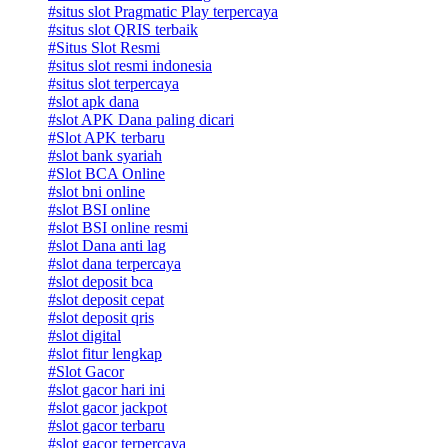
#situs slot Pragmatic Play terpercaya
#situs slot QRIS terbaik
#Situs Slot Resmi
#situs slot resmi indonesia
#situs slot terpercaya
#slot apk dana
#slot APK Dana paling dicari
#Slot APK terbaru
#slot bank syariah
#Slot BCA Online
#slot bni online
#slot BSI online
#slot BSI online resmi
#slot Dana anti lag
#slot dana terpercaya
#slot deposit bca
#slot deposit cepat
#slot deposit qris
#slot digital
#slot fitur lengkap
#Slot Gacor
#slot gacor hari ini
#slot gacor jackpot
#slot gacor terbaru
#slot gacor terpercaya