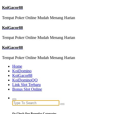
Skip
KoiGacor88
to
content
Tempat Poker Online Mudah Menang Harian
KoiGacor88
Tempat Poker Online Mudah Menang Harian
KoiGacor88
Tempat Poker Online Mudah Menang Harian
Home
KoiDomino
KoiGacor88
KoiDominoQQ
Link Slot Terbaru
Bonus Slot Online
Search
for:
Or Check Our Popuplar Categories...