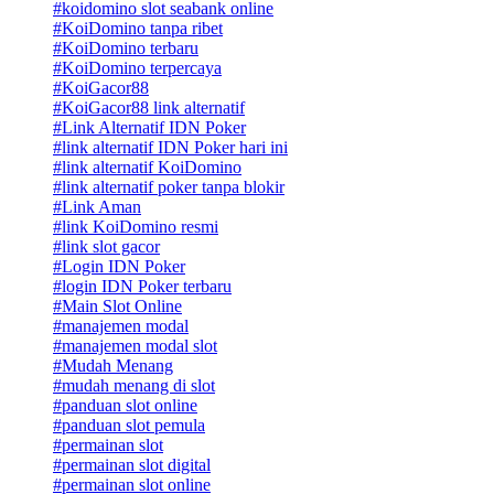
#koidomino slot seabank online
#KoiDomino tanpa ribet
#KoiDomino terbaru
#KoiDomino terpercaya
#KoiGacor88
#KoiGacor88 link alternatif
#Link Alternatif IDN Poker
#link alternatif IDN Poker hari ini
#link alternatif KoiDomino
#link alternatif poker tanpa blokir
#Link Aman
#link KoiDomino resmi
#link slot gacor
#Login IDN Poker
#login IDN Poker terbaru
#Main Slot Online
#manajemen modal
#manajemen modal slot
#Mudah Menang
#mudah menang di slot
#panduan slot online
#panduan slot pemula
#permainan slot
#permainan slot digital
#permainan slot online