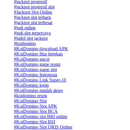
#jackpot progresif
#jackpot progresif slot
#Jackpot Slot Online
#jackpot slot terbaru
#jackpot slot terbesar
#judi online
#judi slot terpercaya
#judol slot jackpot
#koidomino
#KoiDomino download APK
#KoiDomino fitur lengkap
#KoiDomino gacor
#KoiDomino game resmi
#KoiDomino game slot
#KoiDomino Indonesia
#KoiDomino Link Super-10
#KoiDomino login
#KoiDomino mudah akses
#koidomino resmi
#KoiDomino Slot
#KoiDomino Slot APK
#KoiDomino Slot BCA
#KoiDomino slot BRI online
#KoiDomino Slot BSI
#KoiDomino Slot QRIS Online