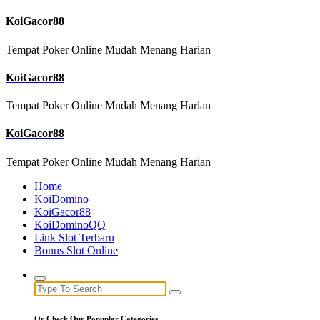
Skip
KoiGacor88
to
content
Tempat Poker Online Mudah Menang Harian
KoiGacor88
Tempat Poker Online Mudah Menang Harian
KoiGacor88
Tempat Poker Online Mudah Menang Harian
Home
KoiDomino
KoiGacor88
KoiDominoQQ
Link Slot Terbaru
Bonus Slot Online
Search
for:
Or Check Our Popuplar Categories...