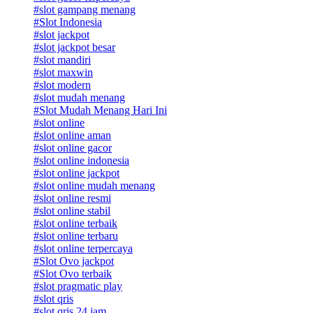
#slot gampang menang
#Slot Indonesia
#slot jackpot
#slot jackpot besar
#slot mandiri
#slot maxwin
#slot modern
#slot mudah menang
#Slot Mudah Menang Hari Ini
#slot online
#slot online aman
#slot online gacor
#slot online indonesia
#slot online jackpot
#slot online mudah menang
#slot online resmi
#slot online stabil
#slot online terbaik
#slot online terbaru
#slot online terpercaya
#Slot Ovo jackpot
#Slot Ovo terbaik
#slot pragmatic play
#slot qris
#slot qris 24 jam