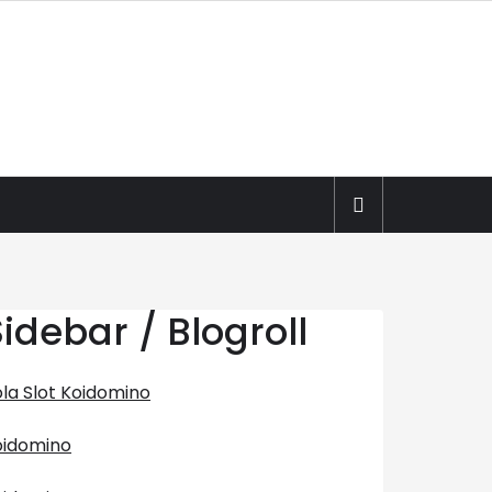
idebar / Blogroll
la Slot Koidomino
oidomino