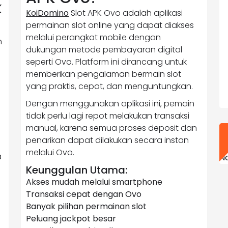
k
KoiDomino
Slot APK Ovo adalah aplikasi
permainan slot online yang dapat diakses
melalui perangkat mobile dengan
h
dukungan metode pembayaran digital
seperti Ovo. Platform ini dirancang untuk
memberikan pengalaman bermain slot
yang praktis, cepat, dan menguntungkan.
n
Dengan menggunakan aplikasi ini, pemain
tidak perlu lagi repot melakukan transaksi
manual, karena semua proses deposit dan
penarikan dapat dilakukan secara instan
melalui Ovo.
a
N
Keunggulan Utama:
Akses mudah melalui smartphone
Transaksi cepat dengan Ovo
Banyak pilihan permainan slot
Peluang jackpot besar