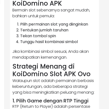
t
KoiDomino APK
Bermain slot sebenarnya sangat mudah,
bahkan untuk pemula:
Pilih permainan slot yang diinginkan
Tentukan jumlah taruhan
Tekan tombol spin
Tunggu hasil kombinasi simbol
Jika kombinasi simbol sesuai, Anda akan
mendapatkan kemenangan.
Strategi Menang di
KoiDomino Slot APK Ovo
Walaupun slot adalah permainan berbasis
keberuntungan, ada beberapa strategi
yang bisa meningkatkan peluang menang:
1. Pilih Game dengan RTP Tinggi
RTP (Return to Player) adalah persentase