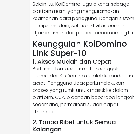
Selain itu, KoiDomino juga dikenal sebagai
platform resmi yang mengutamakan
keamanan data pengguna. Dengan siste
enkripsi modern, setiap aktivitas pemain
dijamin aman dari potensi ancaman digital
Keunggulan KoiDomino
Link Super-10
1. Akses Mudah dan Cepat
Pertama-tama, salah satu keunggulan
utama dari KoiDomino adalah kemudahan
akses. Pengguna tidak perlu melakukan
proses yang rumit untuk masuk ke dalam
platform. Cukup dengan beberapa langka
sederhana, permainan sudah dapat
dinikmati.
2. Tanpa Ribet untuk Semua
Kalangan