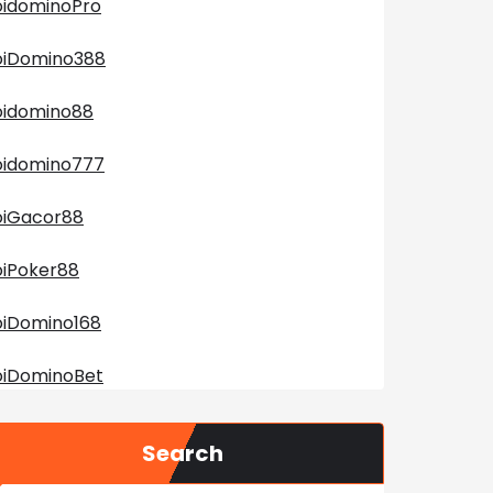
oidominoPro
oiDomino388
oidomino88
oidomino777
oiGacor88
oiPoker88
oiDomino168
oiDominoBet
Search