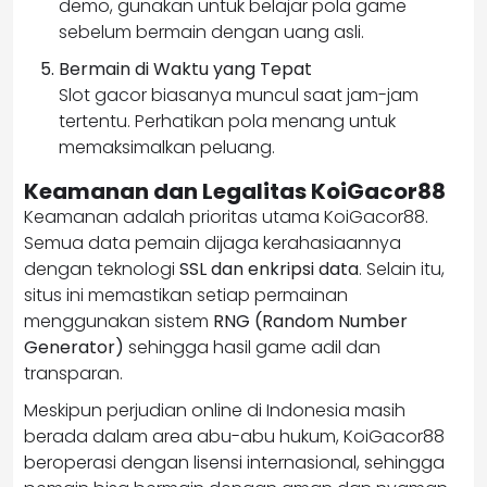
demo, gunakan untuk belajar pola game
sebelum bermain dengan uang asli.
Bermain di Waktu yang Tepat
Slot gacor biasanya muncul saat jam-jam
tertentu. Perhatikan pola menang untuk
memaksimalkan peluang.
Keamanan dan Legalitas KoiGacor88
Keamanan adalah prioritas utama KoiGacor88.
Semua data pemain dijaga kerahasiaannya
dengan teknologi
SSL dan enkripsi data
. Selain itu,
situs ini memastikan setiap permainan
menggunakan sistem
RNG (Random Number
Generator)
sehingga hasil game adil dan
transparan.
Meskipun perjudian online di Indonesia masih
berada dalam area abu-abu hukum, KoiGacor88
beroperasi dengan lisensi internasional, sehingga