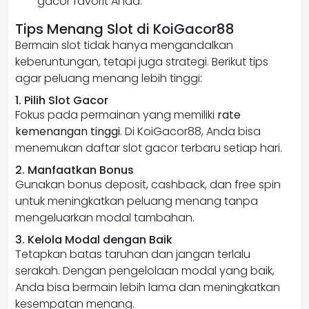
gacor favorit Anda.
Tips Menang Slot di KoiGacor88
Bermain slot tidak hanya mengandalkan
keberuntungan, tetapi juga strategi. Berikut tips
agar peluang menang lebih tinggi:
1. Pilih Slot Gacor
Fokus pada permainan yang memiliki
rate
kemenangan tinggi
. Di KoiGacor88, Anda bisa
menemukan daftar slot gacor terbaru setiap hari.
2. Manfaatkan Bonus
Gunakan bonus deposit, cashback, dan free spin
untuk meningkatkan peluang menang tanpa
mengeluarkan modal tambahan.
3. Kelola Modal dengan Baik
Tetapkan batas taruhan dan jangan terlalu
serakah. Dengan pengelolaan modal yang baik,
Anda bisa bermain lebih lama dan meningkatkan
kesempatan menang.