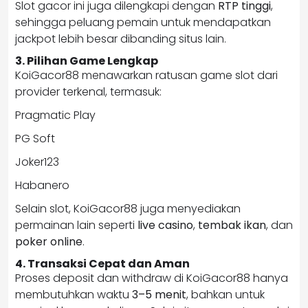
Slot gacor ini juga dilengkapi dengan
RTP tinggi
,
sehingga peluang pemain untuk mendapatkan
jackpot lebih besar dibanding situs lain.
3. Pilihan Game Lengkap
KoiGacor88 menawarkan ratusan game slot dari
provider terkenal, termasuk:
Pragmatic Play
PG Soft
Joker123
Habanero
Selain slot, KoiGacor88 juga menyediakan
permainan lain seperti
live casino
,
tembak ikan
, dan
poker online
.
4. Transaksi Cepat dan Aman
Proses deposit dan withdraw di KoiGacor88 hanya
membutuhkan waktu
3–5 menit
, bahkan untuk