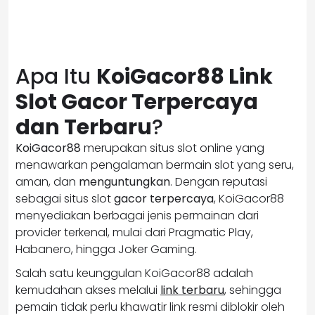
Apa Itu
KoiGacor88 Link
Slot Gacor Terpercaya
dan Terbaru
?
KoiGacor88
merupakan situs slot online yang
menawarkan pengalaman bermain slot yang seru,
aman, dan
menguntungkan
. Dengan reputasi
sebagai situs slot
gacor terpercaya
, KoiGacor88
menyediakan berbagai jenis permainan dari
provider terkenal, mulai dari Pragmatic Play,
Habanero, hingga Joker Gaming.
Salah satu keunggulan KoiGacor88 adalah
kemudahan akses melalui
link terbaru
, sehingga
pemain tidak perlu khawatir link resmi diblokir oleh