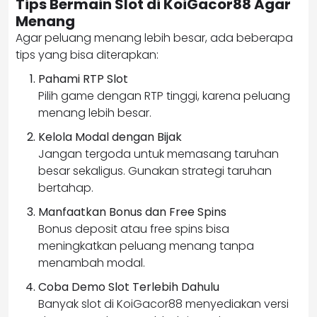
Tips Bermain Slot di KoiGacor88 Agar
Menang
Agar peluang menang lebih besar, ada beberapa
tips yang bisa diterapkan:
Pahami RTP Slot
Pilih game dengan RTP tinggi, karena peluang
menang lebih besar.
Kelola Modal dengan Bijak
Jangan tergoda untuk memasang taruhan
besar sekaligus. Gunakan strategi taruhan
bertahap.
Manfaatkan Bonus dan Free Spins
Bonus deposit atau free spins bisa
meningkatkan peluang menang tanpa
menambah modal.
Coba Demo Slot Terlebih Dahulu
Banyak slot di KoiGacor88 menyediakan versi