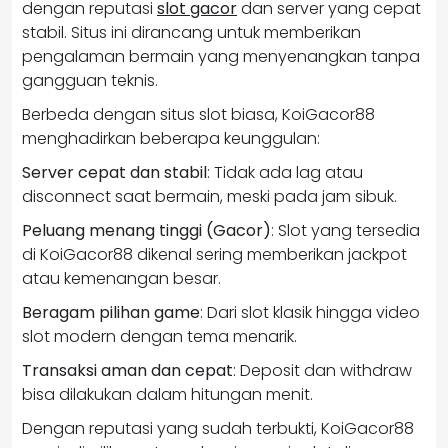
dengan reputasi
slot gacor
dan server yang cepat
stabil. Situs ini dirancang untuk memberikan
pengalaman bermain yang menyenangkan tanpa
gangguan teknis.
Berbeda dengan situs slot biasa, KoiGacor88
menghadirkan beberapa keunggulan:
Server cepat dan stabil
: Tidak ada lag atau
disconnect saat bermain, meski pada jam sibuk.
Peluang menang tinggi (Gacor)
: Slot yang tersedia
di KoiGacor88 dikenal sering memberikan jackpot
atau kemenangan besar.
Beragam pilihan game
: Dari slot klasik hingga video
slot modern dengan tema menarik.
Transaksi aman dan cepat
: Deposit dan withdraw
bisa dilakukan dalam hitungan menit.
Dengan reputasi yang sudah terbukti, KoiGacor88