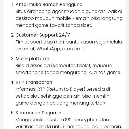
Antarmuka Ramah Pengguna
Situs dirancang agar mudah digunakan, baik di
desktop maupun mobile. Pemain bisa langsung
mencari game favorit tanpa ribet.
Customer Support 24/7
Tim support siap membantu kapan saja melalui
live chat, WhatsApp, atau email.
Multi-platform
Bisa diakses dari komputer, tablet, maupun
smartphone tanpa mengurangi kualitas game.
RTP Transparan
Informasi RTP (Return to Player) tersedia di
setiap slot, sehingga pemain bisa memilih
game dengan peluang menang terbaik.
Keamanan Terjamin
Menggunakan sistem
SSL encryption
dan
verifikasi ganda untuk melindungi akun pemain.