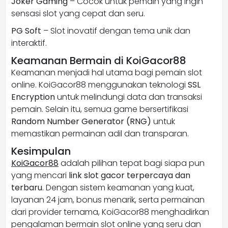
Joker Gaming
– Cocok untuk pemain yang ingin
sensasi slot yang cepat dan seru.
PG Soft
– Slot inovatif dengan tema unik dan
interaktif.
Keamanan Bermain di KoiGacor88
Keamanan menjadi hal utama bagi pemain slot
online. KoiGacor88 menggunakan teknologi
SSL
Encryption
untuk melindungi data dan transaksi
pemain. Selain itu, semua game bersertifikasi
Random Number Generator (RNG)
untuk
memastikan permainan adil dan transparan.
Kesimpulan
KoiGacor88
adalah pilihan tepat bagi siapa pun
yang mencari
link slot gacor terpercaya dan
terbaru
. Dengan sistem keamanan yang kuat,
layanan 24 jam, bonus menarik, serta permainan
dari provider ternama, KoiGacor88 menghadirkan
pengalaman bermain slot online yang seru dan