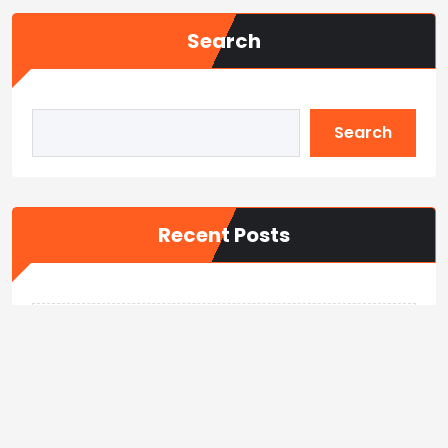
Search
Search
Recent Posts
KoiDomino Link Super-10 Online Resmi
Tanpa Ribet
KoiDomino Slot APK Ovo Terbaik Pilihan
Banyak Player