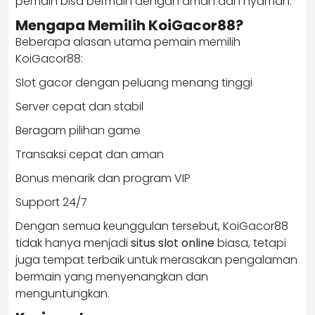
pemain bisa bermain dengan aman dan nyaman.
Mengapa Memilih KoiGacor88?
Beberapa alasan utama pemain memilih
KoiGacor88:
Slot gacor dengan peluang menang tinggi
Server cepat dan stabil
Beragam pilihan game
Transaksi cepat dan aman
Bonus menarik dan program VIP
Support 24/7
Dengan semua keunggulan tersebut, KoiGacor88
tidak hanya menjadi
situs slot online
biasa, tetapi
juga tempat terbaik untuk merasakan pengalaman
bermain yang menyenangkan dan
menguntungkan.