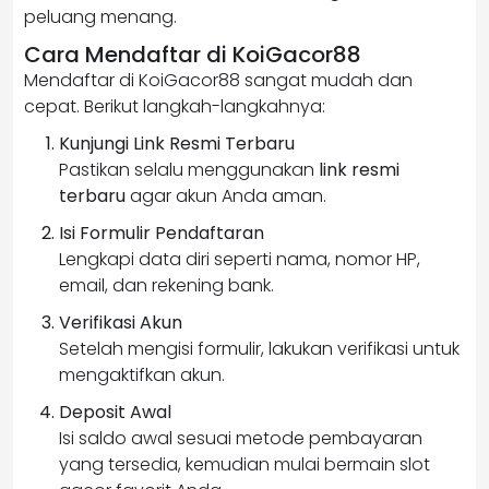
peluang menang.
Cara Mendaftar di KoiGacor88
Mendaftar di KoiGacor88 sangat mudah dan
cepat. Berikut langkah-langkahnya:
Kunjungi Link Resmi Terbaru
Pastikan selalu menggunakan
link resmi
terbaru
agar akun Anda aman.
Isi Formulir Pendaftaran
Lengkapi data diri seperti nama, nomor HP,
email, dan rekening bank.
Verifikasi Akun
Setelah mengisi formulir, lakukan verifikasi untuk
mengaktifkan akun.
Deposit Awal
Isi saldo awal sesuai metode pembayaran
yang tersedia, kemudian mulai bermain slot