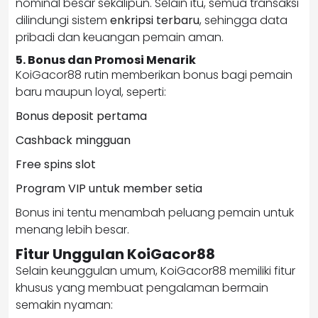
nominal besar sekalipun. Selain itu, semua transaksi
dilindungi sistem
enkripsi terbaru
, sehingga data
pribadi dan keuangan pemain aman.
5. Bonus dan Promosi Menarik
KoiGacor88 rutin memberikan bonus bagi pemain
baru maupun loyal, seperti:
Bonus deposit pertama
Cashback mingguan
Free spins slot
Program VIP untuk member setia
Bonus ini tentu menambah peluang pemain untuk
menang lebih besar.
Fitur Unggulan KoiGacor88
Selain keunggulan umum, KoiGacor88 memiliki fitur
khusus yang membuat pengalaman bermain
semakin nyaman: