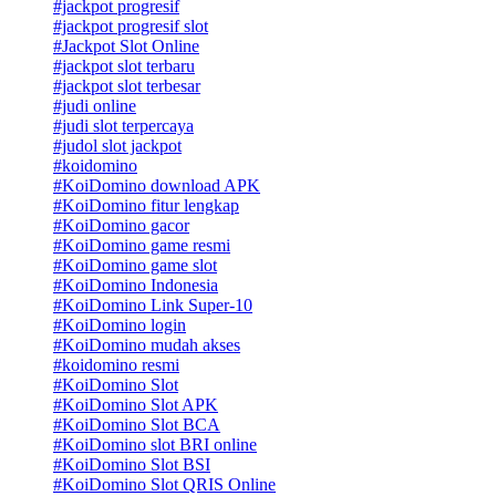
#jackpot progresif
#jackpot progresif slot
#Jackpot Slot Online
#jackpot slot terbaru
#jackpot slot terbesar
#judi online
#judi slot terpercaya
#judol slot jackpot
#koidomino
#KoiDomino download APK
#KoiDomino fitur lengkap
#KoiDomino gacor
#KoiDomino game resmi
#KoiDomino game slot
#KoiDomino Indonesia
#KoiDomino Link Super-10
#KoiDomino login
#KoiDomino mudah akses
#koidomino resmi
#KoiDomino Slot
#KoiDomino Slot APK
#KoiDomino Slot BCA
#KoiDomino slot BRI online
#KoiDomino Slot BSI
#KoiDomino Slot QRIS Online