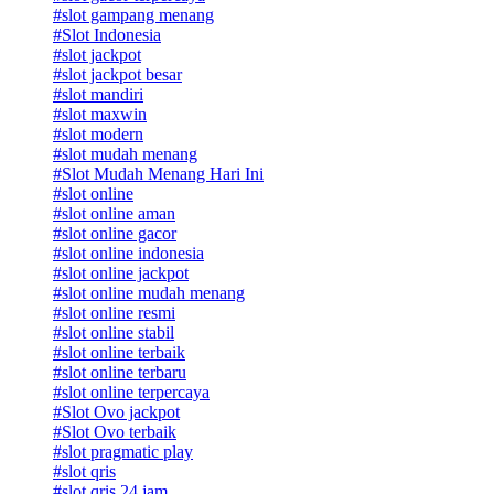
#slot gampang menang
#Slot Indonesia
#slot jackpot
#slot jackpot besar
#slot mandiri
#slot maxwin
#slot modern
#slot mudah menang
#Slot Mudah Menang Hari Ini
#slot online
#slot online aman
#slot online gacor
#slot online indonesia
#slot online jackpot
#slot online mudah menang
#slot online resmi
#slot online stabil
#slot online terbaik
#slot online terbaru
#slot online terpercaya
#Slot Ovo jackpot
#Slot Ovo terbaik
#slot pragmatic play
#slot qris
#slot qris 24 jam