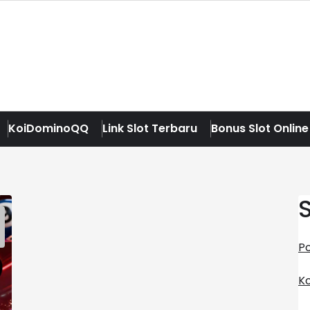
KoiDominoQQ
Link Slot Terbaru
Bonus Slot Online
S
Po
K