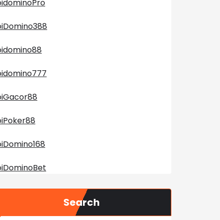
oidominoPro
oiDomino388
oidomino88
oidomino777
oiGacor88
oiPoker88
oiDomino168
oiDominoBet
Search