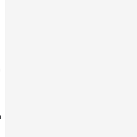
i
n
i