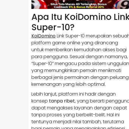
Apa Itu KoiDomino Lin
Super-10?
KoiDomino
Link Super-10 merupakan sebua
platform game online yang dirancang
untuk memberikan kemudahan akses bagi
para pengguna. Sesuai dengan namanya,
“Super-10” mengacu pada sistem unggula
yang memungkinkan pemain menikmati
berbagai jenis permainan dengan peluang
kemenangan yang lebih optimal.
Lebih lanjut, platform ini hadir dengan
konsep
tanpa ribet
, yang berarti penggun
dapat mengakses layanan dengan cepat
tanpa proses yang berbelit-belit. Hal ini
tentunya menjadi nilai tambah, terutama
bagi pemain yang menginginkan efisiensi