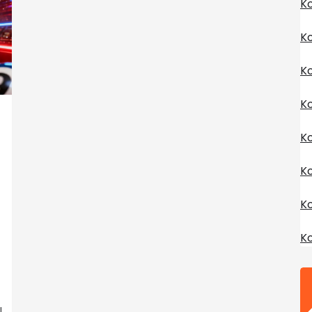
K
K
K
K
K
K
K
K
,