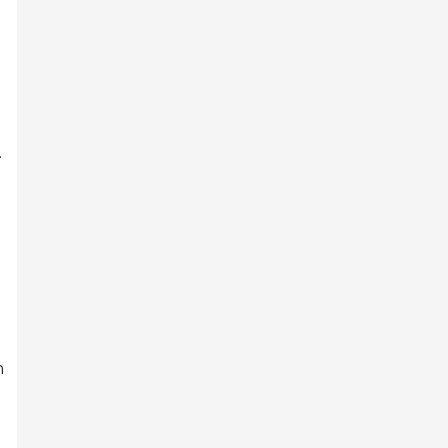
m
.
h