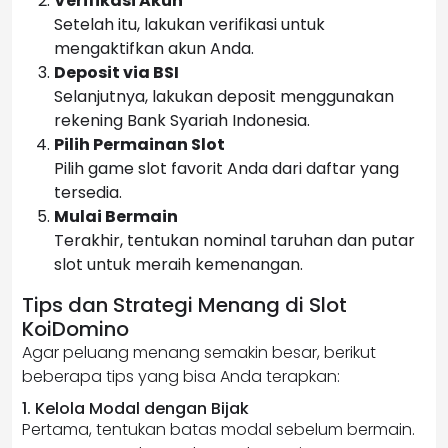
Verifikasi Akun
Setelah itu, lakukan verifikasi untuk
mengaktifkan akun Anda.
Deposit via BSI
Selanjutnya, lakukan deposit menggunakan
rekening Bank Syariah Indonesia.
Pilih Permainan Slot
Pilih game slot favorit Anda dari daftar yang
tersedia.
Mulai Bermain
Terakhir, tentukan nominal taruhan dan putar
slot untuk meraih kemenangan.
Tips dan Strategi Menang di Slot
KoiDomino
Agar peluang menang semakin besar, berikut
beberapa tips yang bisa Anda terapkan:
1. Kelola Modal dengan Bijak
Pertama, tentukan batas modal sebelum bermain.