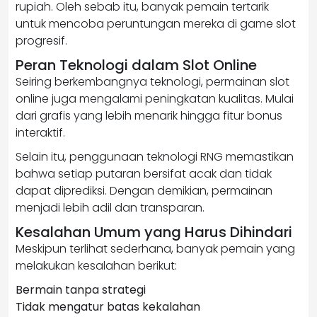
rupiah. Oleh sebab itu, banyak pemain tertarik
untuk mencoba peruntungan mereka di game slot
progresif.
Peran Teknologi dalam Slot Online
Seiring berkembangnya teknologi, permainan slot
online juga mengalami peningkatan kualitas. Mulai
dari grafis yang lebih menarik hingga fitur bonus
interaktif.
Selain itu, penggunaan teknologi RNG memastikan
bahwa setiap putaran bersifat acak dan tidak
dapat diprediksi. Dengan demikian, permainan
menjadi lebih adil dan transparan.
Kesalahan Umum yang Harus Dihindari
Meskipun terlihat sederhana, banyak pemain yang
melakukan kesalahan berikut:
Bermain tanpa strategi
Tidak mengatur batas kekalahan