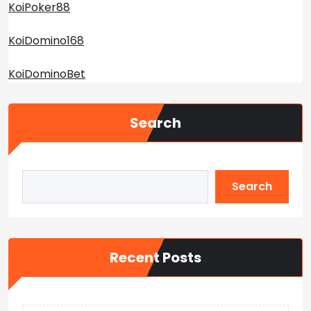
KoiPoker88
KoiDomino168
KoiDominoBet
Search
Search
Recent Posts