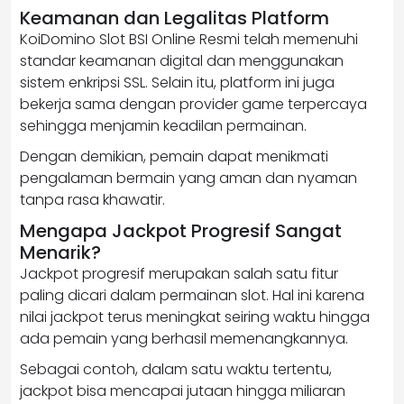
Keamanan dan Legalitas Platform
KoiDomino Slot BSI Online Resmi telah memenuhi
standar keamanan digital dan menggunakan
sistem enkripsi SSL. Selain itu, platform ini juga
bekerja sama dengan provider game terpercaya
sehingga menjamin keadilan permainan.
Dengan demikian, pemain dapat menikmati
pengalaman bermain yang aman dan nyaman
tanpa rasa khawatir.
Mengapa Jackpot Progresif Sangat
Menarik?
Jackpot progresif merupakan salah satu fitur
paling dicari dalam permainan slot. Hal ini karena
nilai jackpot terus meningkat seiring waktu hingga
ada pemain yang berhasil memenangkannya.
Sebagai contoh, dalam satu waktu tertentu,
jackpot bisa mencapai jutaan hingga miliaran