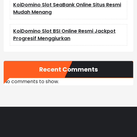
KoiDomino Slot SeaBank Online Situs Resmi
Mudah Menang
KoiDomino Slot BSI Online Resmi Jackpot
Progresif Menggiurkan
Recent Comments
No comments to show.