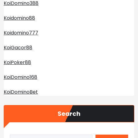
KoiDomino388
Koidomino88
Koidomino777
KoiGacor88
KoiPoker88
KoiDomino168
KoiDominoBet
Search