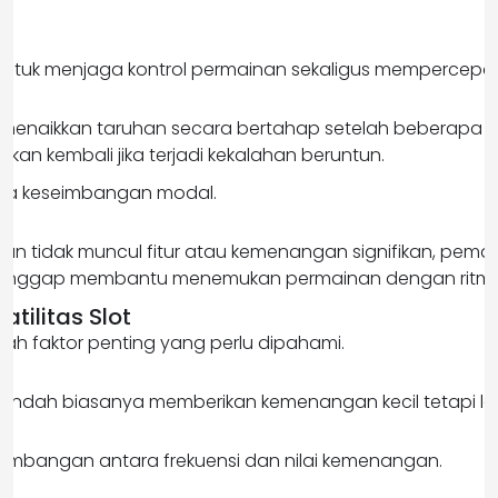
 untuk menjaga kontrol permainan sekaligus mempercepat
an
n menaikkan taruhan secara bertahap setelah beberapa 
nkan kembali jika terjadi kekalahan beruntun.
ga keseimbangan modal.
ran tidak muncul fitur atau kemenangan signifikan, pem
dianggap membantu menemukan permainan dengan ritme 
tilitas Slot
dalah faktor penting yang perlu dipahami.
rendah biasanya memberikan kemenangan kecil tetapi leb
eimbangan antara frekuensi dan nilai kemenangan.