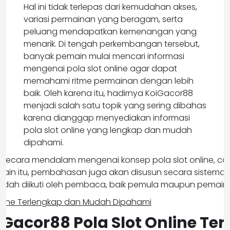
Hal ini tidak terlepas dari kemudahan akses,
variasi permainan yang beragam, serta
peluang mendapatkan kemenangan yang
menarik. Di tengah perkembangan tersebut,
banyak pemain mulai mencari informasi
mengenai pola slot online agar dapat
memahami ritme permainan dengan lebih
baik. Oleh karena itu, hadirnya KoiGacor88
menjadi salah satu topik yang sering dibahas
karena dianggap menyediakan informasi
pola slot online yang lengkap dan mudah
dipahami.
s secara mendalam mengenai konsep pola slot online, c
 Selain itu, pembahasan juga akan disusun secara sistem
 mudah diikuti oleh pembaca, baik pemula maupun pemai
iGacor88 Pola Slot Online Te