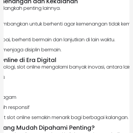
emenangan dan Kekalahan
 langkah penting lainnya.
pertimbangkan untuk berhenti agar kemenangan tidak kemb
pai, berhenti bermain dan lanjutkan di lain waktu.
menjaga disiplin bermain.
line di Era Digital
ologi, slot online mengalami banyak inovasi, antara lain:
tis
eragam
bih responsif
 slot online semakin menarik bagi berbagai kalangan.
 yang Mudah Dipahami Penting?