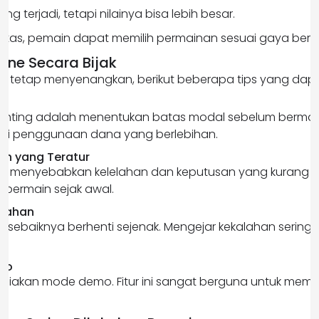
 terjadi, tetapi nilainya bisa lebih besar.
tas, pemain dapat memilih permainan sesuai gaya bermain
line Secara Bijak
 tetap menyenangkan, berikut beberapa tips yang dapa
nting adalah menentukan batas modal sebelum bermain
ri penggunaan dana yang berlebihan.
in yang Teratur
at menyebabkan kelelahan dan keputusan yang kurang tep
 bermain sejak awal.
alahan
 sebaiknya berhenti sejenak. Mengejar kekalahan sering 
mo
iakan mode demo. Fitur ini sangat berguna untuk me