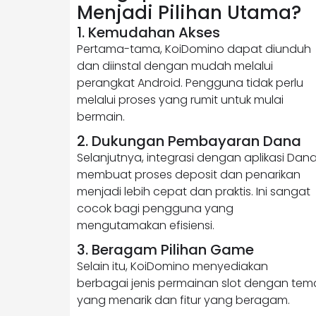
Menjadi Pilihan Utama?
1. Kemudahan Akses
Pertama-tama, KoiDomino dapat diunduh
dan diinstal dengan mudah melalui
perangkat Android. Pengguna tidak perlu
melalui proses yang rumit untuk mulai
bermain.
2. Dukungan Pembayaran Dana
Selanjutnya, integrasi dengan aplikasi Dan
membuat proses deposit dan penarikan
menjadi lebih cepat dan praktis. Ini sangat
cocok bagi pengguna yang
mengutamakan efisiensi.
3. Beragam Pilihan Game
Selain itu, KoiDomino menyediakan
berbagai jenis permainan slot dengan tem
yang menarik dan fitur yang beragam.