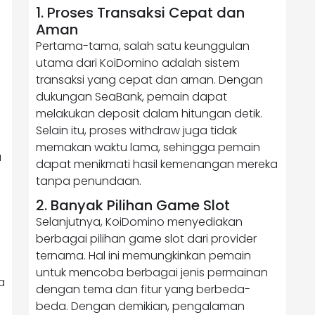
1. Proses Transaksi Cepat dan
Aman
Pertama-tama, salah satu keunggulan
utama dari KoiDomino adalah sistem
transaksi yang cepat dan aman. Dengan
dukungan SeaBank, pemain dapat
melakukan deposit dalam hitungan detik.
Selain itu, proses withdraw juga tidak
memakan waktu lama, sehingga pemain
a
dapat menikmati hasil kemenangan mereka
tanpa penundaan.
2. Banyak Pilihan Game Slot
Selanjutnya, KoiDomino menyediakan
berbagai pilihan game slot dari provider
ternama. Hal ini memungkinkan pemain
untuk mencoba berbagai jenis permainan
a
dengan tema dan fitur yang berbeda-
beda. Dengan demikian, pengalaman