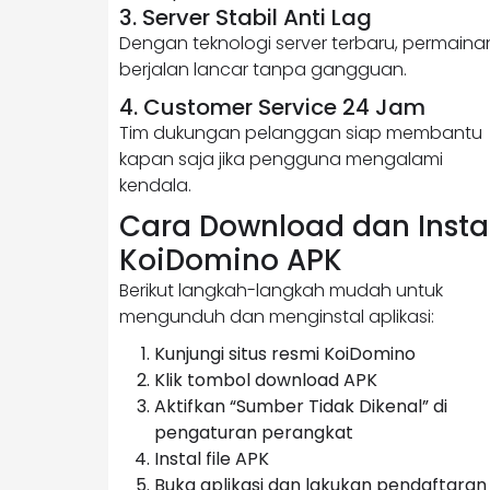
3. Server Stabil Anti Lag
Dengan teknologi server terbaru, permaina
berjalan lancar tanpa gangguan.
4. Customer Service 24 Jam
Tim dukungan pelanggan siap membantu
kapan saja jika pengguna mengalami
kendala.
Cara Download dan Insta
KoiDomino APK
Berikut langkah-langkah mudah untuk
mengunduh dan menginstal aplikasi:
Kunjungi situs resmi KoiDomino
Klik tombol download APK
Aktifkan “Sumber Tidak Dikenal” di
pengaturan perangkat
Instal file APK
Buka aplikasi dan lakukan pendaftaran