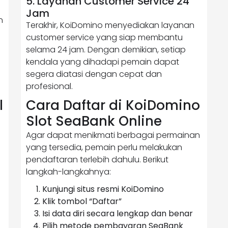
5. Layanan Customer Service 24
Jam
n
Terakhir, KoiDomino menyediakan layanan
customer service yang siap membantu
selama 24 jam. Dengan demikian, setiap
kendala yang dihadapi pemain dapat
segera diatasi dengan cepat dan
profesional.
l
Cara Daftar di KoiDomino
Slot SeaBank Online
Agar dapat menikmati berbagai permainan
yang tersedia, pemain perlu melakukan
pendaftaran terlebih dahulu. Berikut
langkah-langkahnya:
Kunjungi situs resmi KoiDomino
Klik tombol “Daftar”
Isi data diri secara lengkap dan benar
Pilih metode pembayaran SeaBank