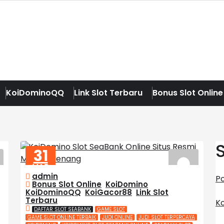
KoiDominoQQ
Link Slot Terbaru
Bonus Slot Online
S
31
MAR
2026
admin
Po
Bonus Slot Online
,
KoiDomino
,
KoiDominoQQ
,
KoiGacor88
,
Link Slot
Terbaru
K
DAFTAR SLOT SEABANK
GAME SLOT
GAME SLOT ONLINE TERBAIK
JUDI ONLINE
JUDI SLOT TERPERCAYA