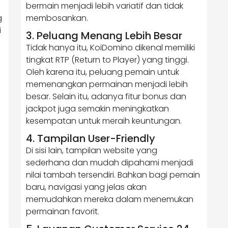
bermain menjadi lebih variatif dan tidak
g
membosankan.
i
3. Peluang Menang Lebih Besar
Tidak hanya itu, KoiDomino dikenal memiliki
tingkat RTP (Return to Player) yang tinggi.
Oleh karena itu, peluang pemain untuk
memenangkan permainan menjadi lebih
besar. Selain itu, adanya fitur bonus dan
jackpot juga semakin meningkatkan
kesempatan untuk meraih keuntungan.
4. Tampilan User-Friendly
Di sisi lain, tampilan website yang
sederhana dan mudah dipahami menjadi
nilai tambah tersendiri. Bahkan bagi pemain
baru, navigasi yang jelas akan
memudahkan mereka dalam menemukan
permainan favorit.