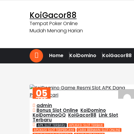
Skip
to
KoiGacor88
content
Tempat Poker Online
Mudah Menang Harian
Home
KoiDomino
KoiGacor88
05
APR
2026
admin
Bonus Slot Online
,
KoiDomino
,
KoiDominoQQ
,
KoiGacor88
,
Link Slot
Terbaru
APK SLOT TERBARU
APLIKASI SLOT TERBAIK
APLIKASI SLOT TERPERCAYA
CARA BERMAIN SLOT ONLINE