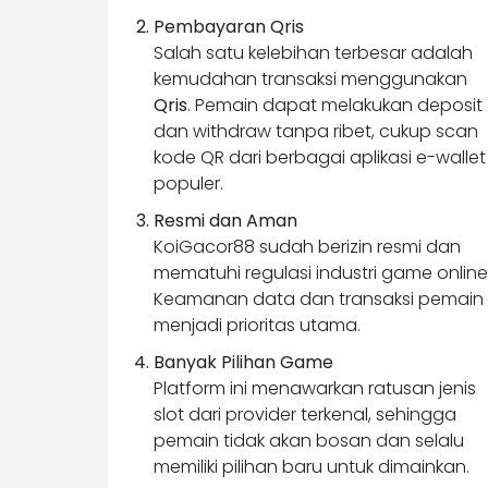
Pembayaran Qris
Salah satu kelebihan terbesar adalah
kemudahan transaksi menggunakan
Qris
. Pemain dapat melakukan deposit
dan withdraw tanpa ribet, cukup scan
kode QR dari berbagai aplikasi e-wallet
populer.
Resmi dan Aman
KoiGacor88 sudah berizin resmi dan
mematuhi regulasi industri game online
Keamanan data dan transaksi pemain
menjadi prioritas utama.
Banyak Pilihan Game
Platform ini menawarkan ratusan jenis
slot dari provider terkenal, sehingga
pemain tidak akan bosan dan selalu
memiliki pilihan baru untuk dimainkan.