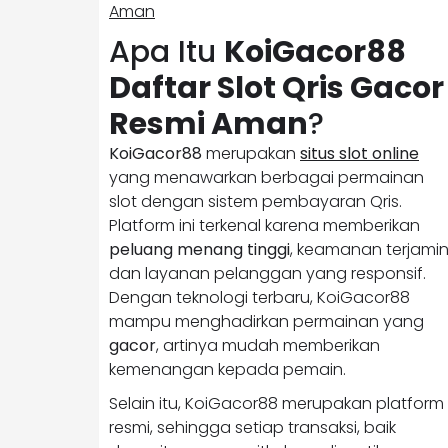
Apa Itu
KoiGacor88
Daftar Slot Qris Gacor
Resmi Aman
?
KoiGacor88
merupakan
situs slot online
yang menawarkan berbagai permainan
slot dengan sistem pembayaran Qris.
Platform ini terkenal karena memberikan
peluang menang tinggi
, keamanan terjamin
dan layanan pelanggan yang responsif.
Dengan teknologi terbaru, KoiGacor88
mampu menghadirkan permainan yang
gacor
, artinya mudah memberikan
kemenangan kepada pemain.
Selain itu, KoiGacor88 merupakan platform
resmi, sehingga setiap transaksi, baik