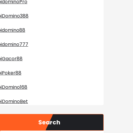
oidominoPro
oiDomino388
oidomino88
oidomino777
oiGacor88
oiPoker88
oiDomino168
oiDominoBet
Search