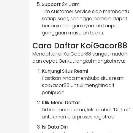
Support 24 Jam
Tim customer service siap membantu
setiap saat, sehingga pemain dapat
bermain dengan nyaman tanpa
gangguan masalah teknis.
Cara Daftar KoiGacor88
Mendaftar di KoiGacor88 sangat mudah
dan cepat. Berikut langkah-langkahnya:
Kunjungi Situs Resmi
Pastikan Anda membuka situs resmi
KoiGacor88 untuk menghindari
penipuan.
Klik Menu Daftar
Di halaman utama, klik tombol “Daftar”
untuk memulai proses registrasi.
Isi Data Diri