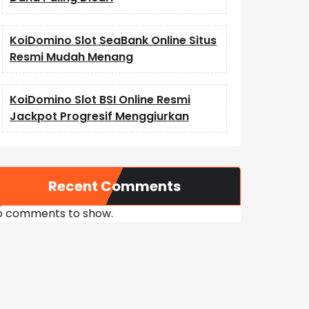
KoiDomino Slot SeaBank Online Situs
Resmi Mudah Menang
KoiDomino Slot BSI Online Resmi
Jackpot Progresif Menggiurkan
Recent Comments
o comments to show.