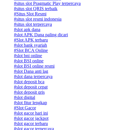
#situs slot Pragmatic Play terpercaya
#situs slot QRIS terbaik
#Situs Slot Resmi
#situs slot resmi indonesia
#situs slot terpercaya
#slot apk dana
#slot APK Dana paling dicari
#Slot APK terbaru
#slot bank syariah
#Slot BCA Online
#slot bni online
#slot BSI online
#slot BSI online resmi
#slot Dana anti lag
#slot dana terpercaya
#slot deposit bca
#slot deposit cepat
#slot deposit qris
#slot digital
#slot fitur lengkap
#Slot Gacor
#slot gacor hari ini
#slot gacor jackpot
#slot gacor terbaru
#slot gacor terpercaya