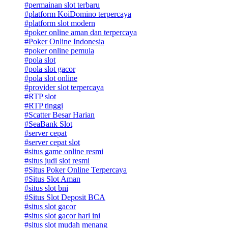
#permainan slot terbaru
#platform KoiDomino terpercaya
#platform slot modern
#poker online aman dan terpercaya
#Poker Online Indonesia
#poker online pemula
#pola slot
#pola slot gacor
#pola slot online
#provider slot terpercaya
#RTP slot
#RTP tinggi
#Scatter Besar Harian
#SeaBank Slot
#server cepat
#server cepat slot
#situs game online resmi
#situs judi slot resmi
#Situs Poker Online Terpercaya
#Situs Slot Aman
#situs slot bni
#Situs Slot Deposit BCA
#situs slot gacor
#situs slot gacor hari ini
#situs slot mudah menang