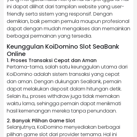
ini dapat dilihat dari tampilan website yang user-
friendly serta sistem yang responsif. Dengan
demikian, baik pemain pemula maupun profesional
dapat dengan mudah mengakses dan memainkan
berbagai permainan yang tersedia.
Keunggulan KoiDomino Slot SeaBank
Online
1. Proses Transaksi Cepat dan Aman
Pertama-tama, salah satu keunggulan utama dari
KoiDomino adalah sistem transaksi yang cepat
dan aman. Dengan dukungan SeaBank, pemain
dapat melakukan deposit dalam hitungan detik.
Selain itu, proses withdraw juga tidak memakan
waktu lama, sehingga pemain dapat menikmati
hasil kemenangan mereka tanpa penundaan.
2. Banyak Pilihan Game Slot
Selanjutnya, KoiDomino menyediakan berbagai
pilihan game slot dari provider ternama. Hal ini