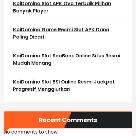
KoiDomino Slot APK Ovo Terbaik Pilihan
Banyak Player
KoiDomino Game Resmi Slot APK Dana
Paling Dicari
KoiDomino Slot SeaBank Online Situs Resmi
Mudah Menang
KoiDomino Slot BSI Online Resmi Jackpot
Progresif Menggiurkan
Recent Comments
No comments to show.