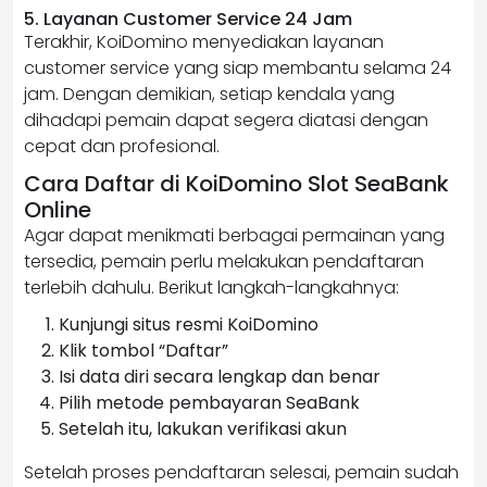
5. Layanan Customer Service 24 Jam
Terakhir, KoiDomino menyediakan layanan
customer service yang siap membantu selama 24
jam. Dengan demikian, setiap kendala yang
dihadapi pemain dapat segera diatasi dengan
cepat dan profesional.
Cara Daftar di KoiDomino Slot SeaBank
Online
Agar dapat menikmati berbagai permainan yang
tersedia, pemain perlu melakukan pendaftaran
terlebih dahulu. Berikut langkah-langkahnya:
Kunjungi situs resmi KoiDomino
Klik tombol “Daftar”
Isi data diri secara lengkap dan benar
Pilih metode pembayaran SeaBank
Setelah itu, lakukan verifikasi akun
Setelah proses pendaftaran selesai, pemain sudah