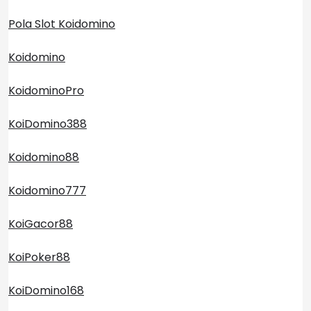
Pola Slot Koidomino
Koidomino
KoidominoPro
KoiDomino388
Koidomino88
Koidomino777
KoiGacor88
KoiPoker88
KoiDomino168