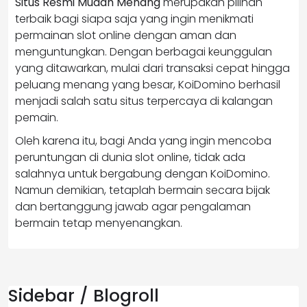
Situs Resmi Mudah Menang
merupakan pilihan
terbaik bagi siapa saja yang ingin menikmati
permainan slot online dengan aman dan
menguntungkan. Dengan berbagai keunggulan
yang ditawarkan, mulai dari transaksi cepat hingga
peluang menang yang besar, KoiDomino berhasil
menjadi salah satu situs terpercaya di kalangan
pemain.
Oleh karena itu, bagi Anda yang ingin mencoba
peruntungan di dunia slot online, tidak ada
salahnya untuk bergabung dengan KoiDomino.
Namun demikian, tetaplah bermain secara bijak
dan bertanggung jawab agar pengalaman
bermain tetap menyenangkan.
Sidebar / Blogroll