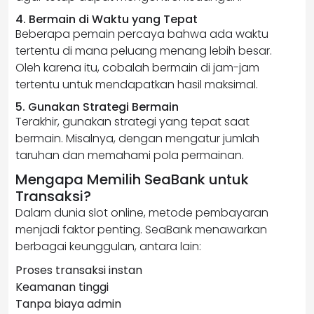
4. Bermain di Waktu yang Tepat
Beberapa pemain percaya bahwa ada waktu
tertentu di mana peluang menang lebih besar.
Oleh karena itu, cobalah bermain di jam-jam
tertentu untuk mendapatkan hasil maksimal.
5. Gunakan Strategi Bermain
Terakhir, gunakan strategi yang tepat saat
bermain. Misalnya, dengan mengatur jumlah
taruhan dan memahami pola permainan.
Mengapa Memilih SeaBank untuk
Transaksi?
Dalam dunia slot online, metode pembayaran
menjadi faktor penting. SeaBank menawarkan
berbagai keunggulan, antara lain:
Proses transaksi instan
Keamanan tinggi
Tanpa biaya admin