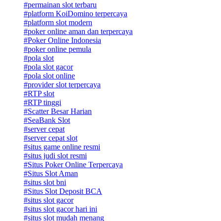
#permainan slot terbaru
#platform KoiDomino terpercaya
#platform slot modern
#poker online aman dan terpercaya
#Poker Online Indonesia
#poker online pemula
#pola slot
#pola slot gacor
#pola slot online
#provider slot terpercaya
#RTP slot
#RTP tinggi
#Scatter Besar Harian
#SeaBank Slot
#server cepat
#server cepat slot
#situs game online resmi
#situs judi slot resmi
#Situs Poker Online Terpercaya
#Situs Slot Aman
#situs slot bni
#Situs Slot Deposit BCA
#situs slot gacor
#situs slot gacor hari ini
#situs slot mudah menang