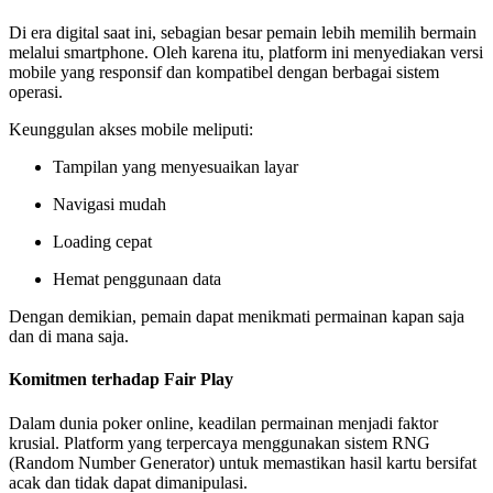
Di era digital saat ini, sebagian besar pemain lebih memilih bermain
melalui smartphone. Oleh karena itu, platform ini menyediakan versi
mobile yang responsif dan kompatibel dengan berbagai sistem
operasi.
Keunggulan akses mobile meliputi:
Tampilan yang menyesuaikan layar
Navigasi mudah
Loading cepat
Hemat penggunaan data
Dengan demikian, pemain dapat menikmati permainan kapan saja
dan di mana saja.
Komitmen terhadap Fair Play
Dalam dunia poker online, keadilan permainan menjadi faktor
krusial. Platform yang terpercaya menggunakan sistem RNG
(Random Number Generator) untuk memastikan hasil kartu bersifat
acak dan tidak dapat dimanipulasi.