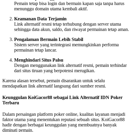
Pemain tetap bisa login dan bermain kapan saja tanpa harus
menunggu domain utama kembali aktif.
Keamanan Data Terjamin
Link alternatif resmi tetap terhubung dengan server utama
sehingga data akun, saldo, dan riwayat permainan tetap aman.
Pengalaman Bermain Lebih Stabil
Sistem server yang terintegrasi memungkinkan performa
permainan tetap lancar.
Menghindari Situs Palsu
Dengan menggunakan link alternatif resmi, pemain terhindar
dari situs tiruan yang berpotensi merugikan.
Karena alasan tersebut, pemain disarankan untuk selalu
mendapatkan link alternatif langsung dari sumber resmi.
Keunggulan KoiGacor88 sebagai Link Alternatif IDN Poker
Terbaru
Dalam persaingan platform poker online, kualitas layanan menjadi
faktor utama yang menentukan reputasi sebuah situs. KoiGacor88
hadir dengan berbagai keunggulan yang membuatnya banyak
diminati pemain.