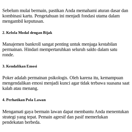
Sebelum mulai bermain, pastikan Anda memahami aturan dasar dan
kombinasi kartu. Pengetahuan ini menjadi fondasi utama dalam
mengambil keputusan.
2. Kelola Modal dengan Bijak
Manajemen bankroll sangat penting untuk menjaga kestabilan
permainan. Hindari mempertaruhkan seluruh saldo dalam satu
ronde.
3. Kendalikan Emosi
Poker adalah permainan psikologis. Oleh karena itu, kemampuan
mengendalikan emosi menjadi kunci agar tidak terbawa suasana saat
kalah atau menang.
4. Perhatikan Pola Lawan
Mengamati gaya bermain lawan dapat membantu Anda menentukan
strategi yang tepat. Pemain agresif dan pasif memerlukan
pendekatan berbeda.