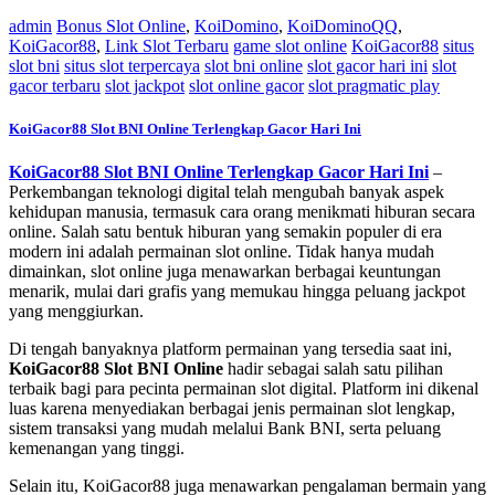
admin
Bonus Slot Online
,
KoiDomino
,
KoiDominoQQ
,
KoiGacor88
,
Link Slot Terbaru
game slot online
KoiGacor88
situs
slot bni
situs slot terpercaya
slot bni online
slot gacor hari ini
slot
gacor terbaru
slot jackpot
slot online gacor
slot pragmatic play
KoiGacor88 Slot BNI Online Terlengkap Gacor Hari Ini
KoiGacor88 Slot BNI Online Terlengkap Gacor Hari Ini
–
Perkembangan teknologi digital telah mengubah banyak aspek
kehidupan manusia, termasuk cara orang menikmati hiburan secara
online. Salah satu bentuk hiburan yang semakin populer di era
modern ini adalah permainan slot online. Tidak hanya mudah
dimainkan, slot online juga menawarkan berbagai keuntungan
menarik, mulai dari grafis yang memukau hingga peluang jackpot
yang menggiurkan.
Di tengah banyaknya platform permainan yang tersedia saat ini,
KoiGacor88 Slot BNI Online
hadir sebagai salah satu pilihan
terbaik bagi para pecinta permainan slot digital. Platform ini dikenal
luas karena menyediakan berbagai jenis permainan slot lengkap,
sistem transaksi yang mudah melalui Bank BNI, serta peluang
kemenangan yang tinggi.
Selain itu, KoiGacor88 juga menawarkan pengalaman bermain yang