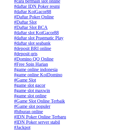
#cara bermain slot online
#daftar IDN Poker resmi
#daftar KoiGacor88
#Daftar Poker Online
#Daftar Slot
#Daftar Slot BCA
#daftar slot KoiGacor88
#daftar slot Pragmatic Play
#daftar slot seabank
#deposit BRI online
#deposit qris
#Domino QQ Online
#Free Spin Harian
#game online indonesia
#game online KoiDomino
#Game Slot
#game slot gacor
#game slot maxwin
#game slot online
#Game Slot Online Terbaik
#Game slot populer
#hiburan online
#IDN Poker Online Terbaru
#IDN Poker server stabil
#Jackpot