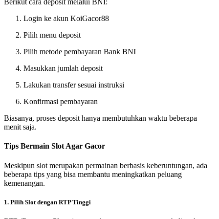
Berikut cara deposit melalui BNI:
Login ke akun KoiGacor88
Pilih menu deposit
Pilih metode pembayaran Bank BNI
Masukkan jumlah deposit
Lakukan transfer sesuai instruksi
Konfirmasi pembayaran
Biasanya, proses deposit hanya membutuhkan waktu beberapa
menit saja.
Tips Bermain Slot Agar Gacor
Meskipun slot merupakan permainan berbasis keberuntungan, ada
beberapa tips yang bisa membantu meningkatkan peluang
kemenangan.
1. Pilih Slot dengan RTP Tinggi