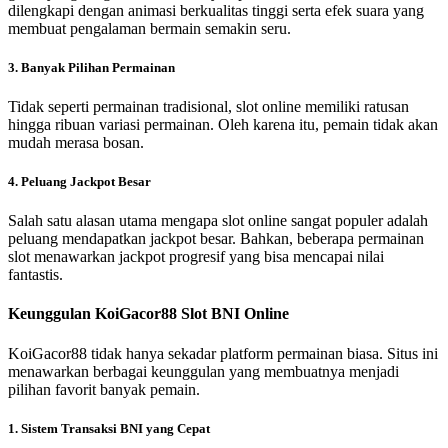
dilengkapi dengan animasi berkualitas tinggi serta efek suara yang
membuat pengalaman bermain semakin seru.
3. Banyak Pilihan Permainan
Tidak seperti permainan tradisional, slot online memiliki ratusan
hingga ribuan variasi permainan. Oleh karena itu, pemain tidak akan
mudah merasa bosan.
4. Peluang Jackpot Besar
Salah satu alasan utama mengapa slot online sangat populer adalah
peluang mendapatkan jackpot besar. Bahkan, beberapa permainan
slot menawarkan jackpot progresif yang bisa mencapai nilai
fantastis.
Keunggulan KoiGacor88 Slot BNI Online
KoiGacor88 tidak hanya sekadar platform permainan biasa. Situs ini
menawarkan berbagai keunggulan yang membuatnya menjadi
pilihan favorit banyak pemain.
1. Sistem Transaksi BNI yang Cepat