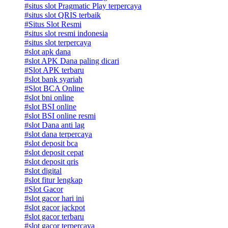
#situs slot Pragmatic Play terpercaya
#situs slot QRIS terbaik
#Situs Slot Resmi
#situs slot resmi indonesia
#situs slot terpercaya
#slot apk dana
#slot APK Dana paling dicari
#Slot APK terbaru
#slot bank syariah
#Slot BCA Online
#slot bni online
#slot BSI online
#slot BSI online resmi
#slot Dana anti lag
#slot dana terpercaya
#slot deposit bca
#slot deposit cepat
#slot deposit qris
#slot digital
#slot fitur lengkap
#Slot Gacor
#slot gacor hari ini
#slot gacor jackpot
#slot gacor terbaru
#slot gacor terpercaya