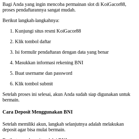
Bagi Anda yang ingin mencoba permainan slot di KoiGacor88,
proses pendaftarannya sangat mudah.
Berikut langkah-langkahnya:
Kunjungi situs resmi KoiGacor88
Klik tombol daftar
Isi formulir pendaftaran dengan data yang benar
Masukkan informasi rekening BNI
Buat username dan password
Klik tombol submit
Setelah proses ini selesai, akun Anda sudah siap digunakan untuk
bermain.
Cara Deposit Menggunakan BNI
Setelah memiliki akun, langkah selanjutnya adalah melakukan
deposit agar bisa mulai bermain.