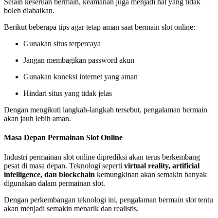
Selain keseruan bermain, keamanan juga menjadi hal yang tidak
boleh diabaikan.
Berikut beberapa tips agar tetap aman saat bermain slot online:
Gunakan situs terpercaya
Jangan membagikan password akun
Gunakan koneksi internet yang aman
Hindari situs yang tidak jelas
Dengan mengikuti langkah-langkah tersebut, pengalaman bermain
akan jauh lebih aman.
Masa Depan Permainan Slot Online
Industri permainan slot online diprediksi akan terus berkembang
pesat di masa depan. Teknologi seperti
virtual reality, artificial
intelligence, dan blockchain
kemungkinan akan semakin banyak
digunakan dalam permainan slot.
Dengan perkembangan teknologi ini, pengalaman bermain slot tentu
akan menjadi semakin menarik dan realistis.