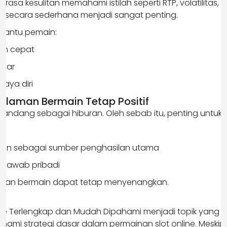
sa kesulitan memahami istilah seperti RTP, volatilitas, d
n secara sederhana menjadi sangat penting.
mbantu pemain:
ih cepat
asar
caya diri
laman Bermain Tetap Positif
pandang sebagai hiburan. Oleh sebab itu, penting untuk:
nan sebagai sumber penghasilan utama
jawab pribadi
aman bermain dapat tetap menyenangkan.
ine Terlengkap dan Mudah Dipahami menjadi topik yang b
i strategi dasar dalam permainan slot online. Meskipu