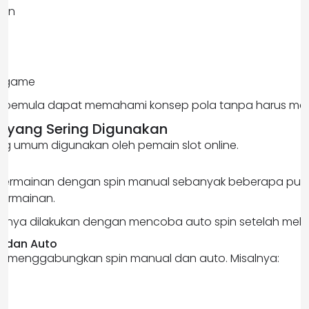
ain
to
as game
 pemula dapat memahami konsep pola tanpa harus mempe
ot yang Sering Digunakan
ng umum digunakan oleh pemain slot online.
al
permainan dengan spin manual sebanyak beberapa puta
permainan.
iasanya dilakukan dengan mencoba auto spin setelah meli
l dan Auto
ng menggabungkan spin manual dan auto. Misalnya: