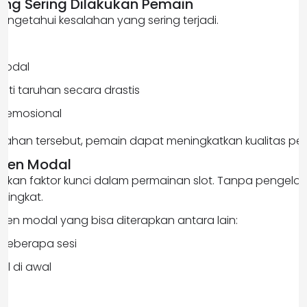
ng Sering Dilakukan Pemain
mengetahui kesalahan yang sering terjadi.
gi
modal
nti taruhan secara drastis
i emosional
lahan tersebut, pemain dapat meningkatkan kualitas p
men Modal
an faktor kunci dalam permainan slot. Tanpa pengelola
singkat.
en modal yang bisa diterapkan antara lain:
beberapa sesi
l di awal