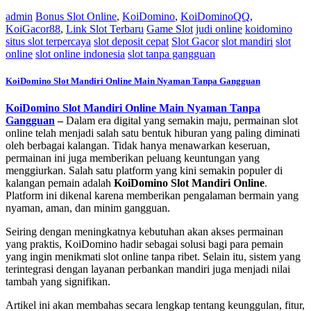
admin
Bonus Slot Online
,
KoiDomino
,
KoiDominoQQ
,
KoiGacor88
,
Link Slot Terbaru
Game Slot
judi online
koidomino
situs slot terpercaya
slot deposit cepat
Slot Gacor
slot mandiri
slot
online
slot online indonesia
slot tanpa gangguan
KoiDomino Slot Mandiri Online Main Nyaman Tanpa Gangguan
KoiDomino Slot Mandiri Online Main Nyaman Tanpa
Gangguan
–
Dalam era digital yang semakin maju, permainan slot
online telah menjadi salah satu bentuk hiburan yang paling diminati
oleh berbagai kalangan. Tidak hanya menawarkan keseruan,
permainan ini juga memberikan peluang keuntungan yang
menggiurkan. Salah satu platform yang kini semakin populer di
kalangan pemain adalah
KoiDomino Slot Mandiri Online
.
Platform ini dikenal karena memberikan pengalaman bermain yang
nyaman, aman, dan minim gangguan.
Seiring dengan meningkatnya kebutuhan akan akses permainan
yang praktis, KoiDomino hadir sebagai solusi bagi para pemain
yang ingin menikmati slot online tanpa ribet. Selain itu, sistem yang
terintegrasi dengan layanan perbankan mandiri juga menjadi nilai
tambah yang signifikan.
Artikel ini akan membahas secara lengkap tentang keunggulan, fitur,