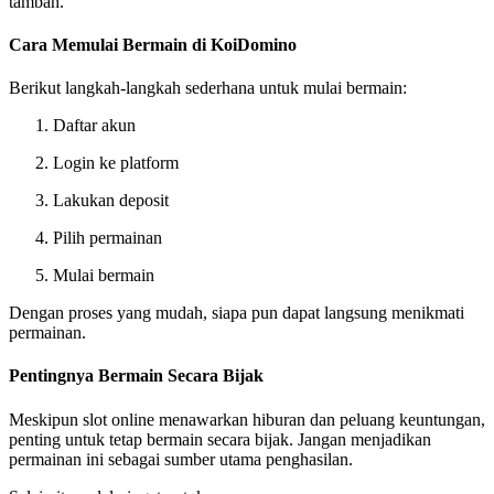
tambah.
Cara Memulai Bermain di KoiDomino
Berikut langkah-langkah sederhana untuk mulai bermain:
Daftar akun
Login ke platform
Lakukan deposit
Pilih permainan
Mulai bermain
Dengan proses yang mudah, siapa pun dapat langsung menikmati
permainan.
Pentingnya Bermain Secara Bijak
Meskipun slot online menawarkan hiburan dan peluang keuntungan,
penting untuk tetap bermain secara bijak. Jangan menjadikan
permainan ini sebagai sumber utama penghasilan.