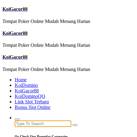
Skip
KoiGacor88
to
content
Tempat Poker Online Mudah Menang Harian
KoiGacor88
Tempat Poker Online Mudah Menang Harian
KoiGacor88
Tempat Poker Online Mudah Menang Harian
Home
KoiDomino
KoiGacor88
KoiDominoQQ
Link Slot Terbaru
Bonus Slot Online
Search
for:
Or Check Our Popuplar Categories...