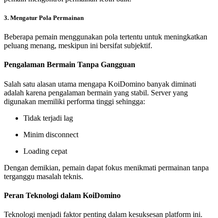
3. Mengatur Pola Permainan
Beberapa pemain menggunakan pola tertentu untuk meningkatkan
peluang menang, meskipun ini bersifat subjektif.
Pengalaman Bermain Tanpa Gangguan
Salah satu alasan utama mengapa KoiDomino banyak diminati
adalah karena pengalaman bermain yang stabil. Server yang
digunakan memiliki performa tinggi sehingga:
Tidak terjadi lag
Minim disconnect
Loading cepat
Dengan demikian, pemain dapat fokus menikmati permainan tanpa
terganggu masalah teknis.
Peran Teknologi dalam KoiDomino
Teknologi menjadi faktor penting dalam kesuksesan platform ini.