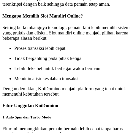
terenkripsi dengan baik sehingga data pemain tetap aman.
Mengapa Memilih Slot Mandiri Online?
Seiring berkembangnya teknologi, pemain kini lebih memilih sistem
yang praktis dan efisien. Slot mandiri online menjadi pilihan karena
beberapa alasan berikut:
Proses transaksi lebih cepat
Tidak bergantung pada pihak ketiga
Lebih fleksibel untuk berbagai waktu bermain
Meminimalisir kesalahan transaksi
Dengan demikian, KoiDomino menjadi platform yang tepat untuk
memenuhi kebutuhan tersebut.
Fitur Unggulan KoiDomino
1. Auto Spin dan Turbo Mode
Fitur ini memungkinkan pemain bermain lebih cepat tanpa harus