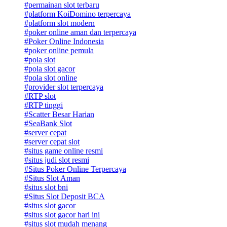
#permainan slot terbaru
#platform KoiDomino terpercaya
#platform slot modern
#poker online aman dan terpercaya
#Poker Online Indonesia
#poker online pemula
#pola slot
#pola slot gacor
#pola slot online
#provider slot terpercaya
#RTP slot
#RTP tinggi
#Scatter Besar Harian
#SeaBank Slot
#server cepat
#server cepat slot
#situs game online resmi
#situs judi slot resmi
#Situs Poker Online Terpercaya
#Situs Slot Aman
#situs slot bni
#Situs Slot Deposit BCA
#situs slot gacor
#situs slot gacor hari ini
#situs slot mudah menang