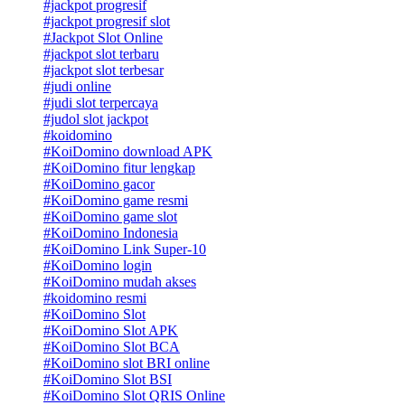
#jackpot progresif
#jackpot progresif slot
#Jackpot Slot Online
#jackpot slot terbaru
#jackpot slot terbesar
#judi online
#judi slot terpercaya
#judol slot jackpot
#koidomino
#KoiDomino download APK
#KoiDomino fitur lengkap
#KoiDomino gacor
#KoiDomino game resmi
#KoiDomino game slot
#KoiDomino Indonesia
#KoiDomino Link Super-10
#KoiDomino login
#KoiDomino mudah akses
#koidomino resmi
#KoiDomino Slot
#KoiDomino Slot APK
#KoiDomino Slot BCA
#KoiDomino slot BRI online
#KoiDomino Slot BSI
#KoiDomino Slot QRIS Online