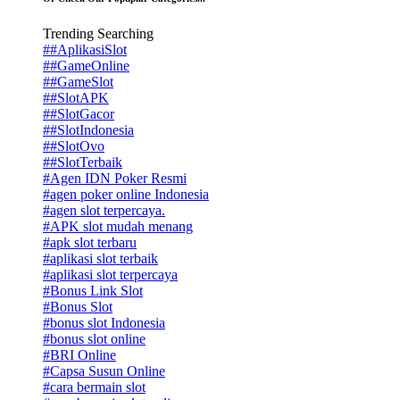
Trending Searching
##AplikasiSlot
##GameOnline
##GameSlot
##SlotAPK
##SlotGacor
##SlotIndonesia
##SlotOvo
##SlotTerbaik
#Agen IDN Poker Resmi
#agen poker online Indonesia
#agen slot terpercaya.
#APK slot mudah menang
#apk slot terbaru
#aplikasi slot terbaik
#aplikasi slot terpercaya
#Bonus Link Slot
#Bonus Slot
#bonus slot Indonesia
#bonus slot online
#BRI Online
#Capsa Susun Online
#cara bermain slot