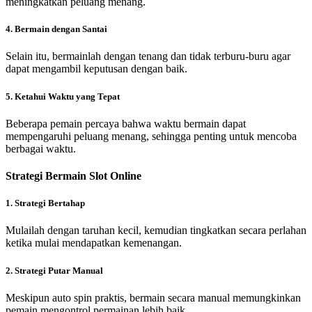
meningkatkan peluang menang.
4. Bermain dengan Santai
Selain itu, bermainlah dengan tenang dan tidak terburu-buru agar
dapat mengambil keputusan dengan baik.
5. Ketahui Waktu yang Tepat
Beberapa pemain percaya bahwa waktu bermain dapat
mempengaruhi peluang menang, sehingga penting untuk mencoba
berbagai waktu.
Strategi Bermain Slot Online
1. Strategi Bertahap
Mulailah dengan taruhan kecil, kemudian tingkatkan secara perlahan
ketika mulai mendapatkan kemenangan.
2. Strategi Putar Manual
Meskipun auto spin praktis, bermain secara manual memungkinkan
pemain mengontrol permainan lebih baik.