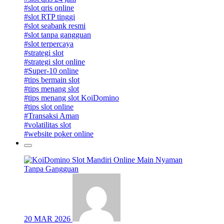
#slot qris online
#slot RTP tinggi
#slot seabank resmi
#slot tanpa gangguan
#slot terpercaya
#strategi slot
#strategi slot online
#Super-10 online
#tips bermain slot
#tips menang slot
#tips menang slot KoiDomino
#tips slot online
#Transaksi Aman
#volatilitas slot
#website poker online
20
MAR
2026