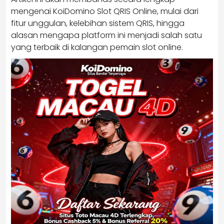
mengenai KoiDomino Slot QRIS Online, mulai dari
fitur unggulan, kelebihan sistem QRIS, hingga
alasan mengapa platform ini menjadi salah satu
yang terbaik di kalangan pemain slot online.