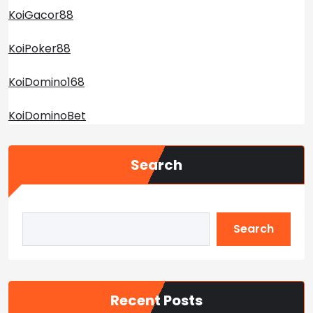
KoiGacor88
KoiPoker88
KoiDomino168
KoiDominoBet
Search
Search
Recent Posts