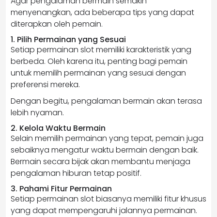
Agar pengalaman bermain semakin
menyenangkan, ada beberapa tips yang dapat
diterapkan oleh pemain.
1. Pilih Permainan yang Sesuai
Setiap permainan slot memiliki karakteristik yang
berbeda. Oleh karena itu, penting bagi pemain
untuk memilih permainan yang sesuai dengan
preferensi mereka.
Dengan begitu, pengalaman bermain akan terasa
lebih nyaman.
2. Kelola Waktu Bermain
Selain memilih permainan yang tepat, pemain juga
sebaiknya mengatur waktu bermain dengan baik.
Bermain secara bijak akan membantu menjaga
pengalaman hiburan tetap positif.
3. Pahami Fitur Permainan
Setiap permainan slot biasanya memiliki fitur khusus
yang dapat mempengaruhi jalannya permainan.