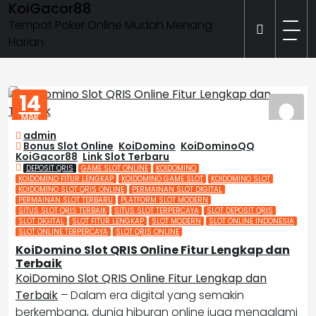
KoiGacor88
Skip
to
Tempat Poker Online Mudah Menang
content
Harian
14
MAR
2026
admin
Bonus Slot Online
,
KoiDomino
,
KoiDominoQQ
,
KoiGacor88
,
Link Slot Terbaru
DEPOSIT QRIS
GAME SLOT ONLINE
KOIDOMINO
KOIDOMINO FITUR LENGKAP
KOIDOMINO GAME SLOT
KOIDOMINO SLOT
KOIDOMINO SLOT QRIS ONLINE
PERMAINAN SLOT DIGITAL
PERMAINAN SLOT TERBARU
PLATFORM SLOT MODERN
SITUS SLOT QRIS TERBAIK
SITUS SLOT TERPERCAYA
SLOT DEPOSIT QRIS
SLOT DIGITAL
SLOT FITUR LENGKAP
SLOT MODERN
SLOT ONLINE INDONESIA
SLOT ONLINE TERPERCAYA
SLOT QRIS ONLINE
KoiDomino Slot QRIS Online Fitur Lengkap dan
Terbaik
KoiDomino Slot QRIS Online Fitur Lengkap dan
Terbaik
– Dalam era digital yang semakin
berkembang, dunia hiburan online juga mengalami