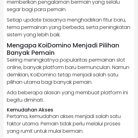
memberikan pengalaman bermain yang selalu
segar bagi para pemain.
Setiap update biasanya menghadirkan fitur baru,
tema permainan yang berbeda, serta peningkatan
sistem yang lebih baik.
Mengapa KoiDomino Menjadi Pilihan
Banyak Pemain
Seiring meningkatnya popularitas permainan slot
online, banyak platform baru bermunculan. Namun
demikian, KoiDomino tetap menjadi salah satu
pilihan utama bagi banyak pemain.
Ada beberapa alasan yang membuat platform ini
begitu diminati.
Kemudahan Akses
Pertama, kemudahan akses menjadi salah satu
faktor utama. Pemain tidak perlu melalui proses
yang rumit untuk mulai bermain.