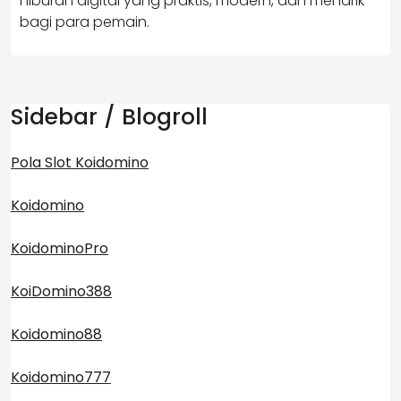
hiburan digital yang praktis, modern, dan menarik
bagi para pemain.
Sidebar / Blogroll
Pola Slot Koidomino
Koidomino
KoidominoPro
KoiDomino388
Koidomino88
Koidomino777