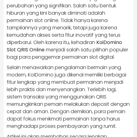
perubahan yang signifikan. Salah satu bentuk
hiburan yang kini banyak diminati adalah
permainan slot online. Tidak hanya karena
tampilannya yang menarik, tetapi juga karena
kemudahan akses serta fitur inovatif yang terus
diperbarui. Oleh karena itu, kehadiran
KoiDomino
Slot QRIS Online
menjadi salah satu pilihan populer
bagi para penggemar permainan slot digital.
Selain menawarkan pengalaman bermain yang
modern, KoiDomino juga dikenal memiliki berbagai
fitur lengkap yang membuat permainan menjadi
lebih praktis dan menyenangkan. Terlebih lagi,
sistem transaksi yang menggunakan QRIS
memungkinkan pemain melakukan deposit dengan
cepat dan aman. Dengan demikian, para pemain
dapat fokus menikmati permainan tanpa harus
menghadapi proses pembayaran yang rumit.
Artikel ini akan membahas secara lengkap