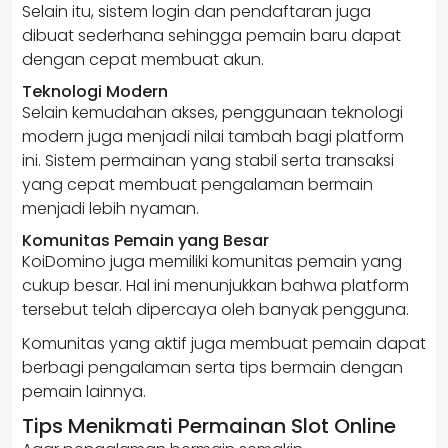
Selain itu, sistem login dan pendaftaran juga
dibuat sederhana sehingga pemain baru dapat
dengan cepat membuat akun.
Teknologi Modern
Selain kemudahan akses, penggunaan teknologi
modern juga menjadi nilai tambah bagi platform
ini. Sistem permainan yang stabil serta transaksi
yang cepat membuat pengalaman bermain
menjadi lebih nyaman.
Komunitas Pemain yang Besar
KoiDomino juga memiliki komunitas pemain yang
cukup besar. Hal ini menunjukkan bahwa platform
tersebut telah dipercaya oleh banyak pengguna.
Komunitas yang aktif juga membuat pemain dapat
berbagi pengalaman serta tips bermain dengan
pemain lainnya.
Tips Menikmati Permainan Slot Online