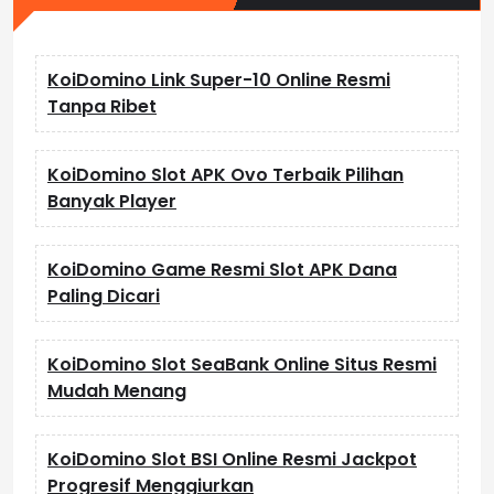
KoiDomino Link Super-10 Online Resmi
Tanpa Ribet
KoiDomino Slot APK Ovo Terbaik Pilihan
Banyak Player
KoiDomino Game Resmi Slot APK Dana
Paling Dicari
KoiDomino Slot SeaBank Online Situs Resmi
Mudah Menang
KoiDomino Slot BSI Online Resmi Jackpot
Progresif Menggiurkan