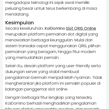
mengadopsi teknologi ini sejak awal memiliki
peluang besar untuk terus berkembang di masa
mendatang.
Kesimpulan
Secara keseluruhan,
KoiDomino
Slot QRIS Online
merupakan platform permainan slot digital yang
menawarkan berbagai keunggulan. Mulai dari
sistem transaksi cepat menggunakan QRIS, pilihan
permainan yang beragam, hingga fitur modern
yang memudahkan pemain.
Selain itu, desain platform yang user-friendly serta
dukungan server yang stabil membuat
pengalaman bermain menjadi lebih nyaman. Tidak
mengherankan jika platform ini semakin populer di
kalangan penggemar slot online.
Dengan berbagai fitur lengkap yang tersedia,
KoiDomino berhasil menghadirkan pengalaman