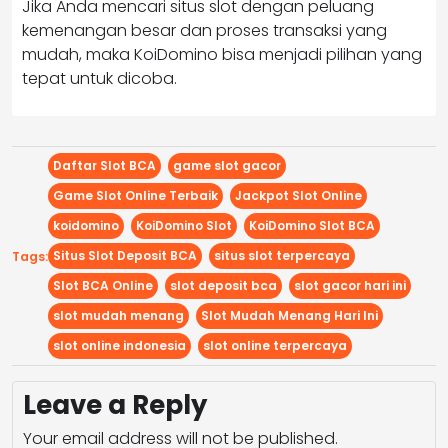
Jika Anda mencari situs slot dengan peluang
kemenangan besar dan proses transaksi yang
mudah, maka KoiDomino bisa menjadi pilihan yang
tepat untuk dicoba.
Daftar Slot BCA
game slot gacor
Game Slot Online Terbaik
Jackpot Slot Online
koidomino
KoiDomino Slot
KoiDomino Slot BCA
Situs Slot Deposit BCA
situs slot terpercaya
Tags:
Slot BCA Online
slot deposit bca
slot gacor hari ini
slot mudah menang
Slot Mudah Menang Hari Ini
slot online indonesia
slot online terpercaya
Leave a Reply
Your email address will not be published.