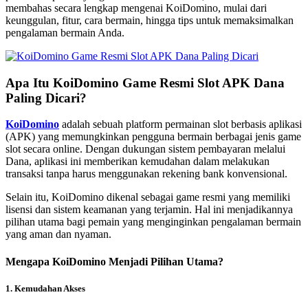
membahas secara lengkap mengenai KoiDomino, mulai dari
keunggulan, fitur, cara bermain, hingga tips untuk memaksimalkan
pengalaman bermain Anda.
Apa Itu
KoiDomino Game Resmi Slot APK Dana
Paling Dicari
?
KoiDomino
adalah sebuah platform permainan slot berbasis aplikasi
(APK) yang memungkinkan pengguna bermain berbagai jenis game
slot secara online. Dengan dukungan sistem pembayaran melalui
Dana, aplikasi ini memberikan kemudahan dalam melakukan
transaksi tanpa harus menggunakan rekening bank konvensional.
Selain itu, KoiDomino dikenal sebagai game resmi yang memiliki
lisensi dan sistem keamanan yang terjamin. Hal ini menjadikannya
pilihan utama bagi pemain yang menginginkan pengalaman bermain
yang aman dan nyaman.
Mengapa KoiDomino Menjadi Pilihan Utama?
1. Kemudahan Akses