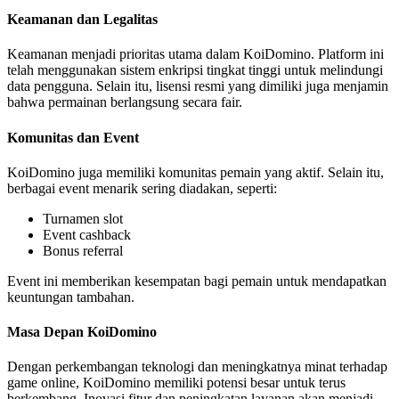
Keamanan dan Legalitas
Keamanan menjadi prioritas utama dalam KoiDomino. Platform ini
telah menggunakan sistem enkripsi tingkat tinggi untuk melindungi
data pengguna. Selain itu, lisensi resmi yang dimiliki juga menjamin
bahwa permainan berlangsung secara fair.
Komunitas dan Event
KoiDomino juga memiliki komunitas pemain yang aktif. Selain itu,
berbagai event menarik sering diadakan, seperti:
Turnamen slot
Event cashback
Bonus referral
Event ini memberikan kesempatan bagi pemain untuk mendapatkan
keuntungan tambahan.
Masa Depan KoiDomino
Dengan perkembangan teknologi dan meningkatnya minat terhadap
game online, KoiDomino memiliki potensi besar untuk terus
berkembang. Inovasi fitur dan peningkatan layanan akan menjadi