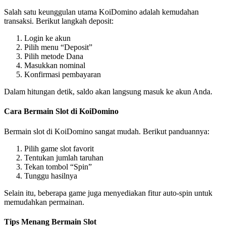
Salah satu keunggulan utama KoiDomino adalah kemudahan
transaksi. Berikut langkah deposit:
Login ke akun
Pilih menu “Deposit”
Pilih metode Dana
Masukkan nominal
Konfirmasi pembayaran
Dalam hitungan detik, saldo akan langsung masuk ke akun Anda.
Cara Bermain Slot di KoiDomino
Bermain slot di KoiDomino sangat mudah. Berikut panduannya:
Pilih game slot favorit
Tentukan jumlah taruhan
Tekan tombol “Spin”
Tunggu hasilnya
Selain itu, beberapa game juga menyediakan fitur auto-spin untuk
memudahkan permainan.
Tips Menang Bermain Slot