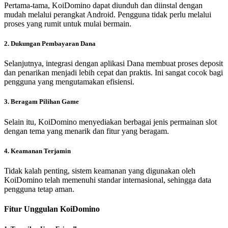
Pertama-tama, KoiDomino dapat diunduh dan diinstal dengan
mudah melalui perangkat Android. Pengguna tidak perlu melalui
proses yang rumit untuk mulai bermain.
2. Dukungan Pembayaran Dana
Selanjutnya, integrasi dengan aplikasi Dana membuat proses deposit
dan penarikan menjadi lebih cepat dan praktis. Ini sangat cocok bagi
pengguna yang mengutamakan efisiensi.
3. Beragam Pilihan Game
Selain itu, KoiDomino menyediakan berbagai jenis permainan slot
dengan tema yang menarik dan fitur yang beragam.
4. Keamanan Terjamin
Tidak kalah penting, sistem keamanan yang digunakan oleh
KoiDomino telah memenuhi standar internasional, sehingga data
pengguna tetap aman.
Fitur Unggulan KoiDomino