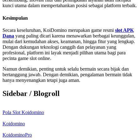
kunci utama dalam mempertahankan posisi sebagai platform terbaik.
Kesimpulan
Secara keseluruhan, KoiDomino merupakan game resmi
slot APK
Dana
yang paling dicari karena menawarkan berbagai keunggulan,
mulai dari kemudahan akses, keamanan, hingga fitur yang lengkap.
Dengan dukungan teknologi canggih dan pelayanan yang
profesional, platform ini layak menjadi pilihan utama bagi para
pecinta game slot online.
Namun demikian, penting untuk selalu bermain secara bijak dan
bertanggung jawab. Dengan demikian, pengalaman bermain tidak
hanya menyenangkan tetapi juga aman.
Sidebar / Blogroll
Pola Slot Koidomino
Koidomino
KoidominoPro