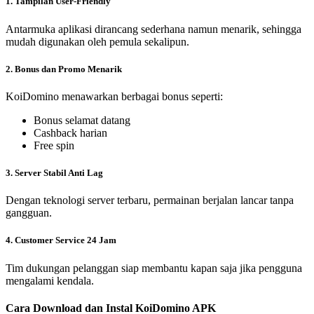
1. Tampilan User-Friendly
Antarmuka aplikasi dirancang sederhana namun menarik, sehingga
mudah digunakan oleh pemula sekalipun.
2. Bonus dan Promo Menarik
KoiDomino menawarkan berbagai bonus seperti:
Bonus selamat datang
Cashback harian
Free spin
3. Server Stabil Anti Lag
Dengan teknologi server terbaru, permainan berjalan lancar tanpa
gangguan.
4. Customer Service 24 Jam
Tim dukungan pelanggan siap membantu kapan saja jika pengguna
mengalami kendala.
Cara Download dan Instal KoiDomino APK