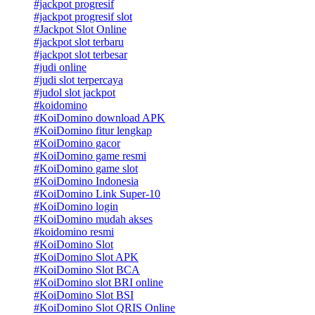
#jackpot progresif
#jackpot progresif slot
#Jackpot Slot Online
#jackpot slot terbaru
#jackpot slot terbesar
#judi online
#judi slot terpercaya
#judol slot jackpot
#koidomino
#KoiDomino download APK
#KoiDomino fitur lengkap
#KoiDomino gacor
#KoiDomino game resmi
#KoiDomino game slot
#KoiDomino Indonesia
#KoiDomino Link Super-10
#KoiDomino login
#KoiDomino mudah akses
#koidomino resmi
#KoiDomino Slot
#KoiDomino Slot APK
#KoiDomino Slot BCA
#KoiDomino slot BRI online
#KoiDomino Slot BSI
#KoiDomino Slot QRIS Online