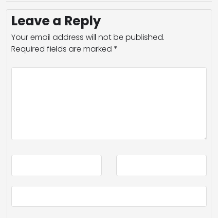
Leave a Reply
Your email address will not be published.
Required fields are marked
*