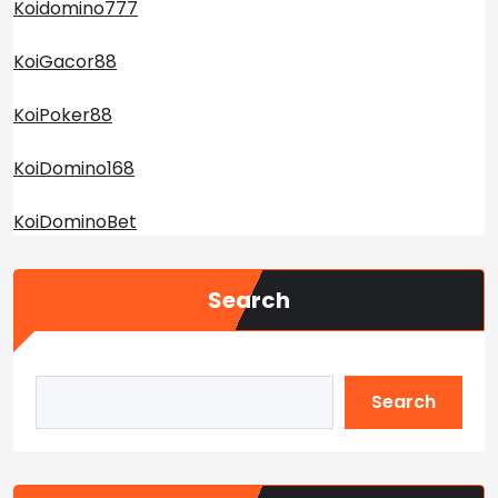
Koidomino777
KoiGacor88
KoiPoker88
KoiDomino168
KoiDominoBet
Search
Search