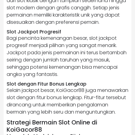
dari slot klasik dengan tampilan sederhana hingga
slot modern dengan grafis canggih. Setiap jenis
permainan memiliki karakteristik unik yang dapat
disesuaikan dengan preferensi pemain.
Slot Jackpot Progresif
Bagi pencinta kemenangan besar, slot jackpot
progresif menjadi pilihan yang sangat menarik.
Jackpot pada jenis permainan ini terus bertambah
seiring dengan jumlah taruhan yang masuk,
sehingga potensi kemenangan bisa mencapai
angka yang fantastis.
Slot dengan Fitur Bonus Lengkap
Selain jackpot besar, KoiGacor88 juga menawarkan
slot dengan fitur bonus lengkap. Fitur-fitur tersebut
dirancang untuk memberikan pengalaman
bermain yang lebih seru dan menguntungkan.
Strategi Bermain Slot Online di
KoiGacor88