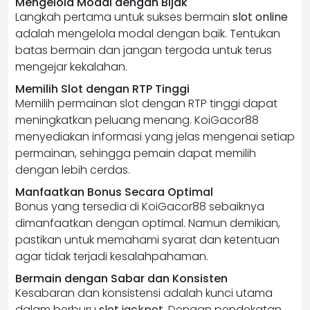
Mengelola Modal dengan Bijak
Langkah pertama untuk sukses bermain
slot online
adalah mengelola modal dengan baik. Tentukan
batas bermain dan jangan tergoda untuk terus
mengejar kekalahan.
Memilih Slot dengan RTP Tinggi
Memilih permainan slot dengan RTP tinggi dapat
meningkatkan peluang menang. KoiGacor88
menyediakan informasi yang jelas mengenai setiap
permainan, sehingga pemain dapat memilih
dengan lebih cerdas.
Manfaatkan Bonus Secara Optimal
Bonus yang tersedia di KoiGacor88 sebaiknya
dimanfaatkan dengan optimal. Namun demikian,
pastikan untuk memahami syarat dan ketentuan
agar tidak terjadi kesalahpahaman.
Bermain dengan Sabar dan Konsisten
Kesabaran dan konsistensi adalah kunci utama
dalam berburu
slot jackpot
. Dengan pendekatan