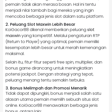
pemain tidak akan merasa bosan. Hal ini tentu
menjadi nilai tambah bagi mereka yang ingin
mencoba berbagai jenis slot dalam satu platform.
2. Peluang Slot Maxwin Lebih Besar
KoiGacor88 dikenal memberikan peluang
slot
maxwin
yang kompetitif. Melalui pengaturan RTP
(Return to Player) yang optimal, pemain memiliki
kesempatan lebih besar untuk meraih kemenangan
maksimal.
Selain itu, fitur-fitur seperti free spin, multiplier, dan
bonus game dirancang untuk meningkatkan
potensi jackpot. Dengan strategi yang tepat,
peluang menang tentu semakin terbuka.
3. Bonus Melimpah dan Promosi Menarik
Tidak dapat dipungkiri, bonus menjadi salah satu
alasan utama pemain memilih sebuah situs slot
online. KoiGacor88 menawarkan berbagai jenis
bonus, antara lain: