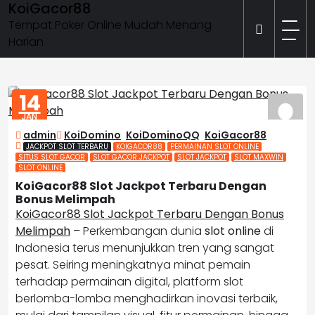
KoiGacor88
Skip
to
Tempat Poker Online Mudah Menang
content
Harian
14
JAN
2026
admin
KoiDomino
,
KoiDominoQQ
,
KoiGacor88
JACKPOT SLOT TERBARU
KOIGACOR88
PERMAINAN SLOT ONLINE
SITUS SLOT GACOR
SLOT GACOR JACKPOT
SLOT JACKPOT
SLOT MAXWIN
SLOT ONLINE
KoiGacor88 Slot Jackpot Terbaru Dengan
Bonus Melimpah
KoiGacor88 Slot Jackpot Terbaru Dengan Bonus
Melimpah
– Perkembangan dunia
slot online
di
Indonesia terus menunjukkan tren yang sangat
pesat. Seiring meningkatnya minat pemain
terhadap permainan digital, platform slot
berlomba-lomba menghadirkan inovasi terbaik,