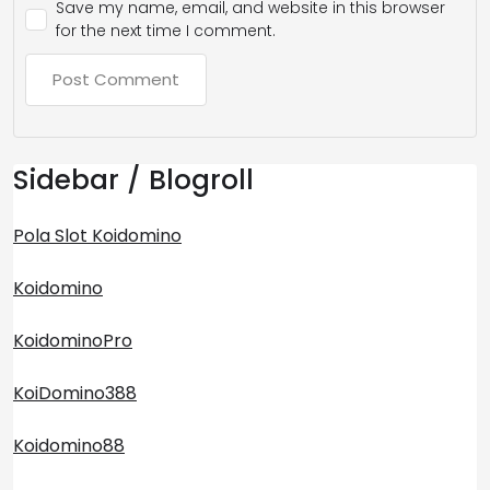
Save my name, email, and website in this browser
for the next time I comment.
Sidebar / Blogroll
Pola Slot Koidomino
Koidomino
KoidominoPro
KoiDomino388
Koidomino88