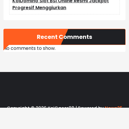
KoiDomino Slot BSI Online Resmi Jackpot
Progresif Menggiurkan
Recent Comments
No comments to show.
Copyright © 2026 KoiGacor88 | Powered by
News25
WordPress Theme